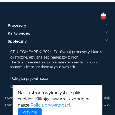
Procesory
Karty wideo
Społeczny
CPU-COMPARE © 2024. Porównaj procesory i karty
graficzne, aby znaleźć najlepszy z nich!
The data presented on our website are taken from public
sources. Please use them at your own risk.
Polityka prywatności
Disclamer
Nasza strona wykorzystuje pliki
Русский
English
Deutsch
Português
Italiano
Français
日本語
cookies. Klikając, wyrażasz zgodę na
nasze
Policja prywatności
.
Español
Polski
中文
한국어
Przyjmij