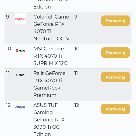
Edition
9
Colorful iGame
9
Porównaj
GeForce RTX
4070 Ti
Neptune OC-V
10
MSI GeForce
10
Porównaj
RTX 4070 Ti
SUPRIM X 12G
11
Palit GeForce
11
Porównaj
RTX 4070 Ti
GameRock
Premium
12
ASUS TUF
12
Porównaj
Gaming
GeForce RTX
3090 Ti OC
Edition