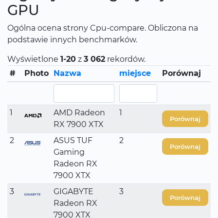
GPU
Ogólna ocena strony Cpu-compare. Obliczona na
podstawie innych benchmarków.
Wyświetlone
1-20
z
3 062
rekordów.
#
Photo
Nazwa
miejsce
Porównaj
1
AMD Radeon
1
Porównaj
RX 7900 XTX
2
ASUS TUF
2
Porównaj
Gaming
Radeon RX
7900 XTX
3
GIGABYTE
3
Porównaj
Radeon RX
7900 XTX