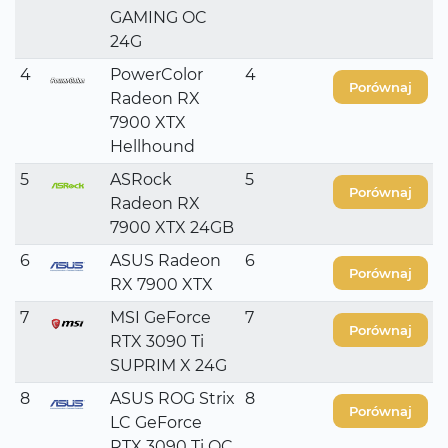
GAMING OC
24G
4
PowerColor
4
Porównaj
Radeon RX
7900 XTX
Hellhound
5
ASRock
5
Porównaj
Radeon RX
7900 XTX 24GB
6
ASUS Radeon
6
Porównaj
RX 7900 XTX
7
MSI GeForce
7
Porównaj
RTX 3090 Ti
SUPRIM X 24G
8
ASUS ROG Strix
8
Porównaj
LC GeForce
RTX 3090 Ti OC