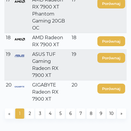
Porównaj
RX 7900 XT
Phantom
Gaming 20GB
OC
18
AMD Radeon
18
Porównaj
RX 7900 XT
19
ASUS TUF
19
Porównaj
Gaming
Radeon RX
7900 XT
20
GIGABYTE
20
Porównaj
Radeon RX
7900 XT
«
1
2
3
4
5
6
7
8
9
10
»