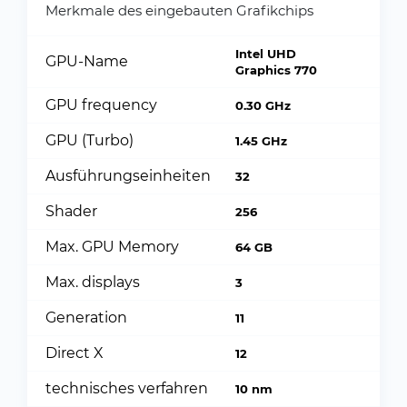
Merkmale des eingebauten Grafikchips
Intel UHD
GPU-Name
Graphics 770
GPU frequency
0.30 GHz
GPU (Turbo)
1.45 GHz
Ausführungseinheiten
32
Shader
256
Max. GPU Memory
64 GB
Max. displays
3
Generation
11
Direct X
12
technisches verfahren
10 nm