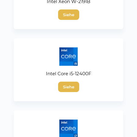
Intel Xeon W-2191B
Siehe
Intel Core i5-12400F
Siehe