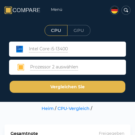
Menü
CPU
GPU
Intel Core i5-13400
Prozessor 2 auswählen
Vergleichen Sie
Heim
/
CPU-Vergleich
/
Gesamtnote
Freigegeben