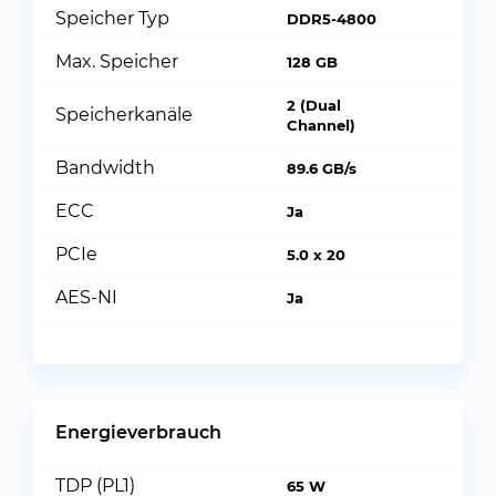
Speicher Typ
DDR5-4800
Max. Speicher
128 GB
2 (Dual
Speicherkanäle
Channel)
Bandwidth
89.6 GB/s
ECC
Ja
PCIe
5.0 x 20
AES-NI
Ja
Energieverbrauch
TDP (PL1)
65 W