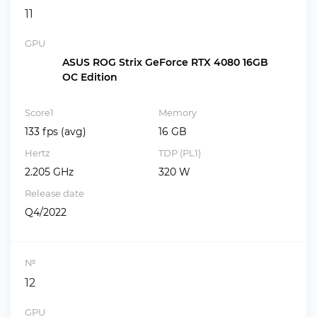
11
GPU
ASUS ROG Strix GeForce RTX 4080 16GB
OC Edition
Score1
Memory
133 fps (avg)
16 GB
Hertz
TDP (PL1)
2.205 GHz
320 W
Release date
Q4/2022
№
12
GPU