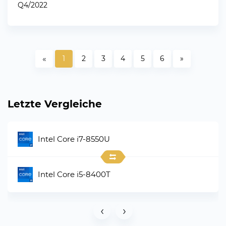
Q4/2022
«
1
2
3
4
5
6
»
Letzte Vergleiche
Intel Core i7-8550U
Intel Core i5-8400T
‹
›