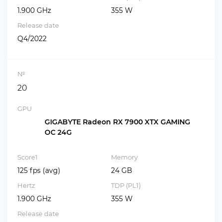
1.900 GHz
355 W
Release date
Q4/2022
№
20
GPU
GIGABYTE Radeon RX 7900 XTX GAMING
OC 24G
Score1
Memory
125 fps (avg)
24 GB
Hertz
TDP (PL1)
1.900 GHz
355 W
Release date