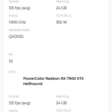
Score1
Memory
125 fps (avg)
24 GB
Hertz
TDP (PL1)
1.900 GHz
355 W
Release date
Q4/2022
№
19
GPU
PowerColor Radeon RX 7900 XTX
Hellhound
Score1
Memory
125 fps (avg)
24 GB
Hertz
TDP (PL1)