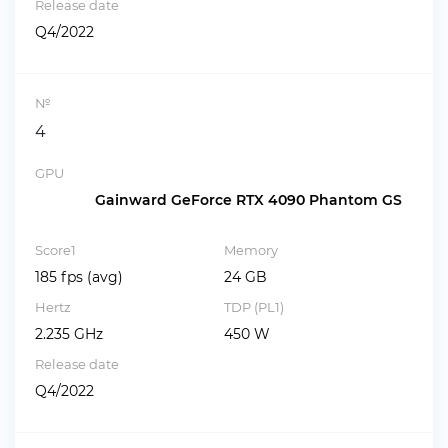
Release date
Q4/2022
№
4
GPU
Gainward GeForce RTX 4090 Phantom GS
Score1
Memory
185 fps (avg)
24 GB
Hertz
TDP (PL1)
2.235 GHz
450 W
Release date
Q4/2022