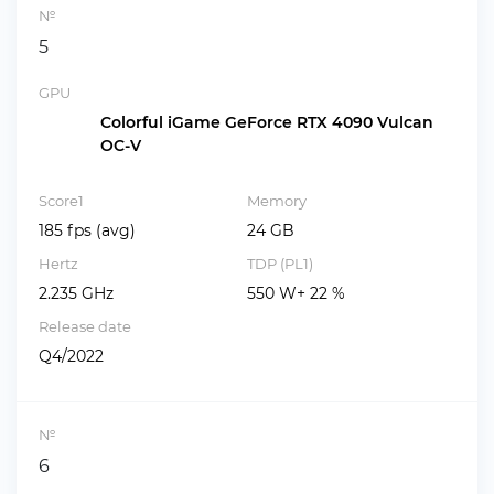
№
5
GPU
Colorful iGame GeForce RTX 4090 Vulcan
OC-V
Score1
Memory
185 fps (avg)
24 GB
Hertz
TDP (PL1)
2.235 GHz
550 W+ 22 %
Release date
Q4/2022
№
6