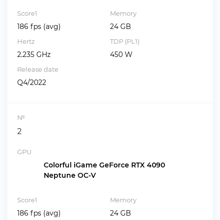
Score1
Memory
186 fps (avg)
24 GB
Hertz
TDP (PL1)
2.235 GHz
450 W
Release date
Q4/2022
№
2
GPU
Colorful iGame GeForce RTX 4090
Neptune OC-V
Score1
Memory
186 fps (avg)
24 GB