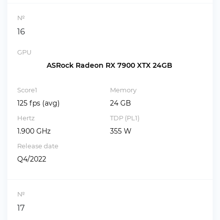
№
16
GPU
ASRock Radeon RX 7900 XTX 24GB
Score1
Memory
125 fps (avg)
24 GB
Hertz
TDP (PL1)
1.900 GHz
355 W
Release date
Q4/2022
№
17