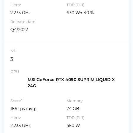
Hertz
TDP (PL1)
2.235 GHz
630 W+ 40 %
Release date
Q4/2022
№
3
GPU
MSI GeForce RTX 4090 SUPRIM LIQUID X
24G
Score1
Memory
186 fps (avg)
24 GB
Hertz
TDP (PL1)
2.235 GHz
450 W