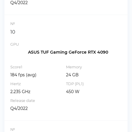
Q4/2022
№
10
GPU
ASUS TUF Gaming GeForce RTX 4090
Score1
Memory
184 fps (avg)
24 GB
Hertz
TDP (PL1)
2.235 GHz
450 W
Release date
Q4/2022
№