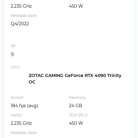
2.235 GHz
450 W
Release date
Q4/2022
№
9
GPU
ZOTAC GAMING GeForce RTX 4090 Trinity
OC
Score1
Memory
184 fps (avg)
24 GB
Hertz
TDP (PL1)
2.235 GHz
450 W
Release date