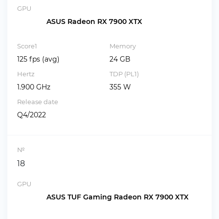
GPU
ASUS Radeon RX 7900 XTX
Score1
Memory
125 fps (avg)
24 GB
Hertz
TDP (PL1)
1.900 GHz
355 W
Release date
Q4/2022
№
18
GPU
ASUS TUF Gaming Radeon RX 7900 XTX