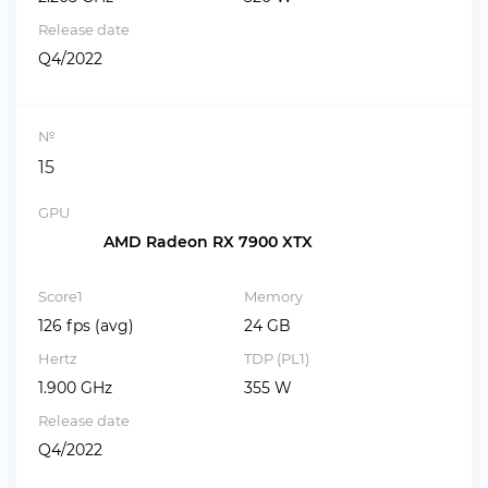
Release date
Q4/2022
№
15
GPU
AMD Radeon RX 7900 XTX
Score1
Memory
126 fps (avg)
24 GB
Hertz
TDP (PL1)
1.900 GHz
355 W
Release date
Q4/2022