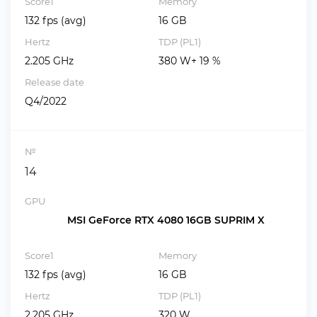
Score1
Memory
132 fps (avg)
16 GB
Hertz
TDP (PL1)
2.205 GHz
380 W+ 19 %
Release date
Q4/2022
№
14
GPU
MSI GeForce RTX 4080 16GB SUPRIM X
Score1
Memory
132 fps (avg)
16 GB
Hertz
TDP (PL1)
2.205 GHz
320 W