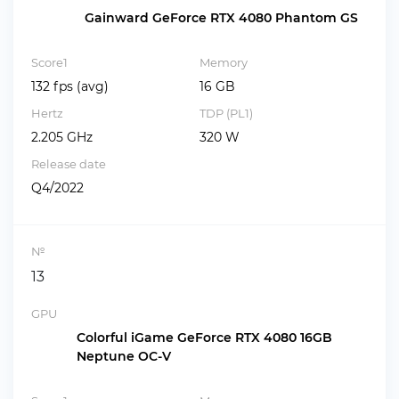
Gainward GeForce RTX 4080 Phantom GS
Score1
Memory
132 fps (avg)
16 GB
Hertz
TDP (PL1)
2.205 GHz
320 W
Release date
Q4/2022
№
13
GPU
Colorful iGame GeForce RTX 4080 16GB
Neptune OC-V