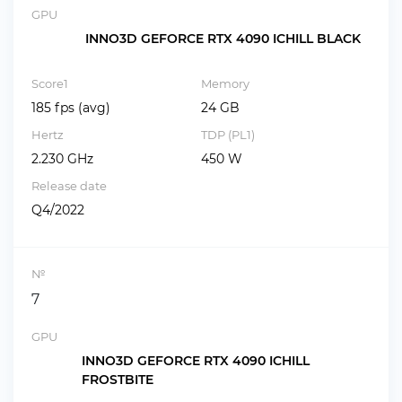
GPU
INNO3D GEFORCE RTX 4090 ICHILL BLACK
Score1
Memory
185 fps (avg)
24 GB
Hertz
TDP (PL1)
2.230 GHz
450 W
Release date
Q4/2022
№
7
GPU
INNO3D GEFORCE RTX 4090 ICHILL
FROSTBITE