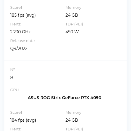
Score1
Memory
185 fps (avg)
24 GB
Hertz
TDP (PL1)
2.230 GHz
450 W
Release date
Q4/2022
№
8
GPU
ASUS ROG Strix GeForce RTX 4090
Score1
Memory
184 fps (avg)
24 GB
Hertz
TDP (PL1)