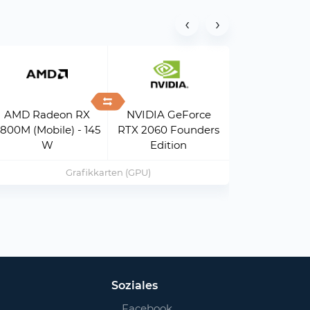
‹
›
AMD Radeon RX
NVIDIA GeForce
800M (Mobile) - 145
RTX 2060 Founders
AMD Ep
W
Edition
Grafikkarten (GPU)
Soziales
Facebook