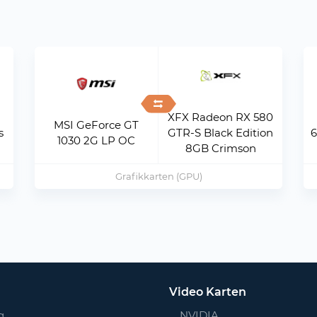
XFX Radeon RX 580
MSI GeForce GT
s
GTR-S Black Edition
6
1030 2G LP OC
8GB Crimson
Grafikkarten (GPU)
Video Karten
g
NVIDIA