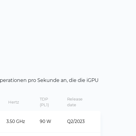
Operationen pro Sekunde an, die die iGPU
TDP
Release
Hertz
(PL1)
date
3.50 GHz
90 W
Q2/2023