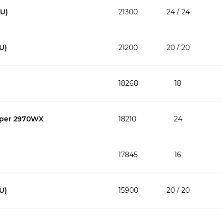
PU)
21300
24 / 24
U)
21200
20 / 20
18268
18
pper 2970WX
18210
24
17845
16
U)
15900
20 / 20