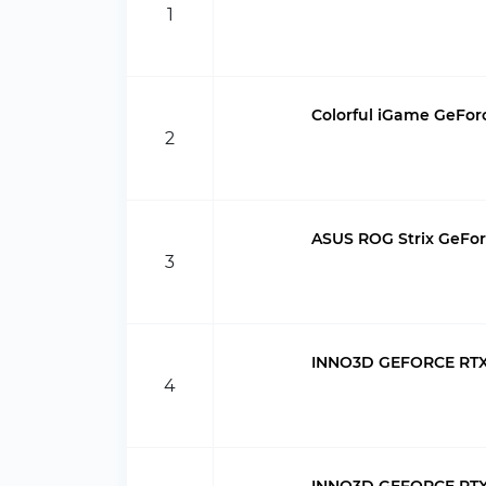
1
Colorful iGame GeFo
2
ASUS ROG Strix GeFor
3
INNO3D GEFORCE RTX
4