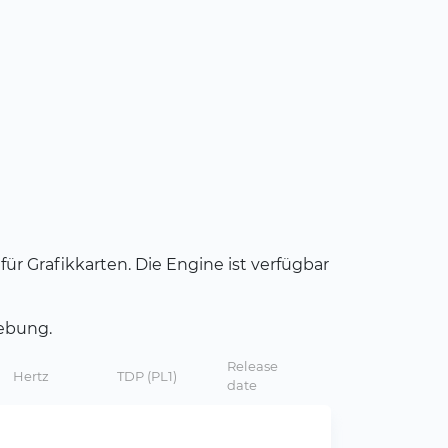
für Grafikkarten. Die Engine ist verfügbar
gebung.
Release
Hertz
TDP (PL1)
date