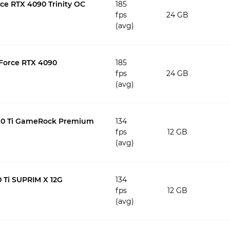
e RTX 4090 Trinity OC
185
fps
24 GB
(avg)
Force RTX 4090
185
fps
24 GB
(avg)
070 Ti GameRock Premium
134
fps
12 GB
(avg)
 Ti SUPRIM X 12G
134
fps
12 GB
(avg)