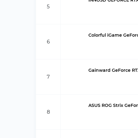
INNO3D GEFORCE RTX 
5
Colorful iGame GeFor
6
Gainward GeForce R
7
ASUS ROG Strix GeFo
8