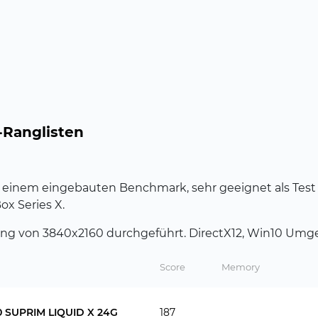
-Ranglisten
 mit einem eingebauten Benchmark, sehr geeignet als Test 
x Series X.
sung von 3840x2160 durchgeführt. DirectX12, Win10 Um
Score
Memory
0 SUPRIM LIQUID X 24G
187