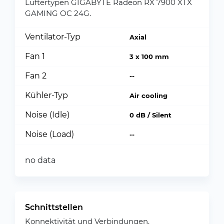
Lüftertypen GIGABYTE Radeon RX 7900 XTX
GAMING OC 24G.
Ventilator-Typ
Axial
Fan 1
3 x 100 mm
Fan 2
--
Kühler-Typ
Air cooling
Noise (Idle)
0 dB / Silent
Noise (Load)
--
no data
Schnittstellen
Konnektivität und Verbindungen.