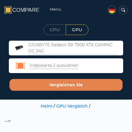
Menü
CPU
GPU
GIGABYTE Radeon RX 7900 XTX GAMING
OC 24G
Videokarte 2 auswählen
Vergleichen Sie
Heim
/
GPU-Vergleich
/
-->