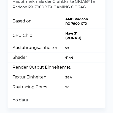
Hauptmerkmale der Grafikkarte GIGABYTE
Radeon RX 7900 XTX GAMING OC 24G.
AMD Radeon
Based on
RX 7900 XTX
Navi 31
GPU Chip
(RDNA 3)
Ausführungseinheiten
96
Shader
6144
Render Output Einheiten
192
Textur Einheiten
384
Raytracing Cores
96
no data