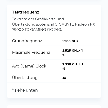
Taktfrequenz
Taktrate der Grafikkarte und
Übertaktungspotenzial GIGABYTE Radeon RX
7900 XTX GAMING OC 24G.
Grundfrequenz
1.900 GHz
2.525 GHz+ 1
Maximale Frequenz
%
2.330 GHz+ 1
Avg (Game) Clock
%
Übertaktung
Ja
* siehe unten