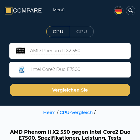
Menü
CPU
GPU
AMD Phenom II X2 550
Intel Core2 Duo E7500
Vergleichen Sie
Heim
/
CPU-Vergleich
/
AMD Phenom II X2 550 gegen Intel Core2 Duo
E7500. Spezifikationen, Leistung, Tests