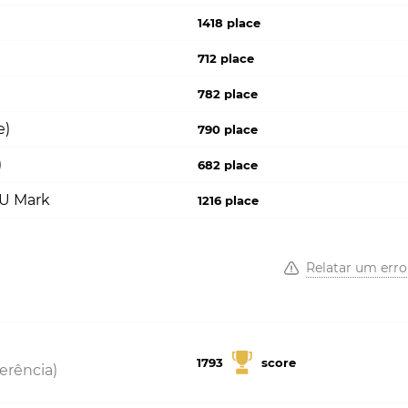
1418 place
712 place
782 place
e)
790 place
)
682 place
PU Mark
1216 place
Relatar um erro
1793
score
erência)