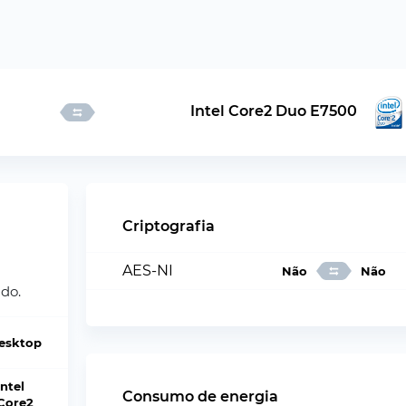
Intel Core2 Duo E7500
Criptografia
AES-NI
Não
Não
do.
esktop
Intel
Consumo de energia
Core2