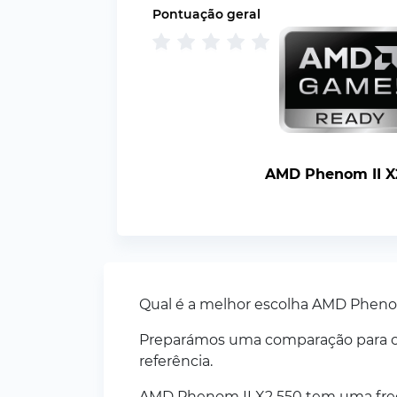
Pontuação geral
AMD Phenom II X
Qual é a melhor escolha AMD Phenom
Preparámos uma comparação para o a
referência.
AMD Phenom II X2 550 tem uma freq