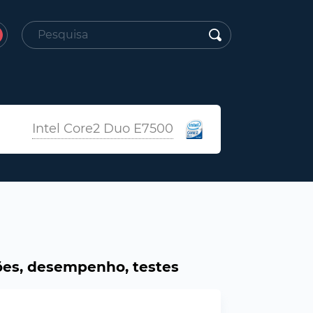
Intel Core2 Duo E7500
ões, desempenho, testes