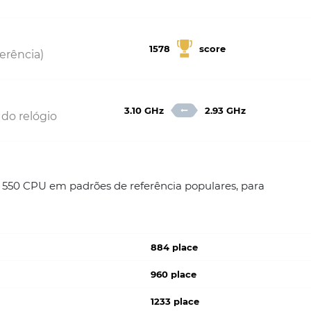
1578
score
erência)
3.10 GHz
2.93 GHz
 do relógio
50 CPU em padrões de referência populares, para
884 place
960 place
1233 place