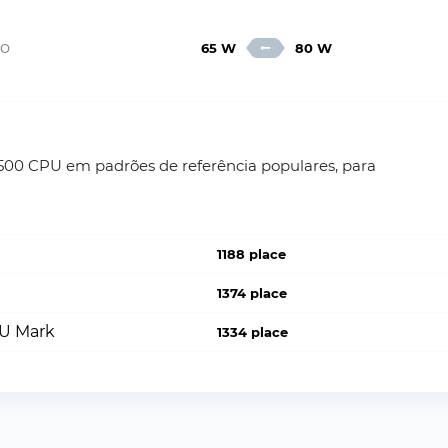
lo
65 W
80 W
500 CPU em padrões de referência populares, para
1188 place
1374 place
PU Mark
1334 place