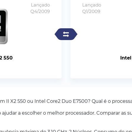
Lançado
Lançado
Q4/2009
Q1/2009
2 550
Inte
 II X2 550 ou Intel Core2 Duo E7500? Qual é o process
judar a escolher o melhor processador. Comparar as su
uência máxima de 3.10 GHz. 2 Núcleos. Consumo de en