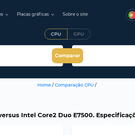
es
Placas gráficas
Sobre o site
CPU
GPU
Comparar
Home
/
Comparação CPU
/
ersus Intel Core2 Duo E7500. Especificaç