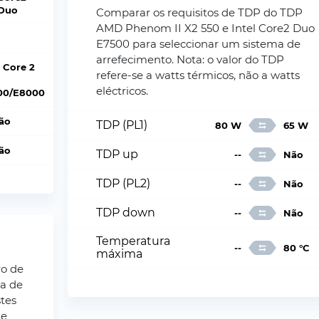
Duo
Comparar os requisitos de TDP do TDP
AMD Phenom II X2 550 e Intel Core2 Duo
E7500 para seleccionar um sistema de
arrefecimento. Nota: o valor do TDP
l Core 2
refere-se a watts térmicos, não a watts
eléctricos.
00/E8000
ão
TDP (PL1)
80 W
65 W
ão
TDP up
--
Não
TDP (PL2)
--
Não
TDP down
--
Não
Temperatura
--
80 °C
máxima
ro de
ia de
tes
te