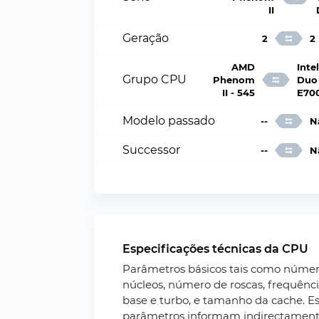
II
Geração
2
2
AMD
Inte
Grupo CPU
Phenom
Duo
II - 545
E70
Modelo passado
--
N
Successor
--
N
Especificações técnicas da CPU
Parâmetros básicos tais como núme
núcleos, número de roscas, frequênc
base e turbo, e tamanho da cache. Es
parâmetros informam indirectamen