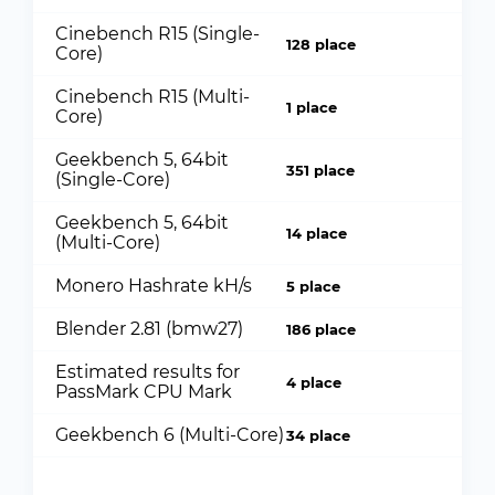
Cinebench R15 (Single-
128 place
Core)
Cinebench R15 (Multi-
1 place
Core)
Geekbench 5, 64bit
351 place
(Single-Core)
Geekbench 5, 64bit
14 place
(Multi-Core)
Monero Hashrate kH/s
5 place
Blender 2.81 (bmw27)
186 place
Estimated results for
4 place
PassMark CPU Mark
Geekbench 6 (Multi-Core)
34 place