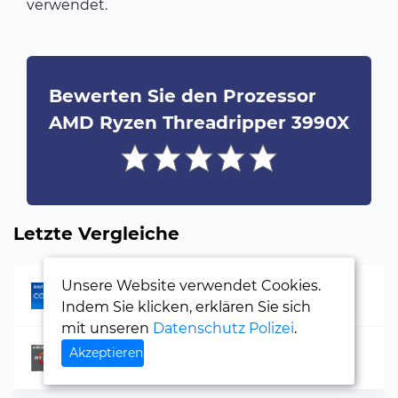
verwendet.
Bewerten Sie den Prozessor
AMD Ryzen Threadripper 3990X
Letzte Vergleiche
Unsere Website verwendet Cookies.
Intel Core i5-6600K
Indem Sie klicken, erklären Sie sich
mit unseren
Datenschutz Polizei
.
Akzeptieren
AMD Ryzen 7 7840HS