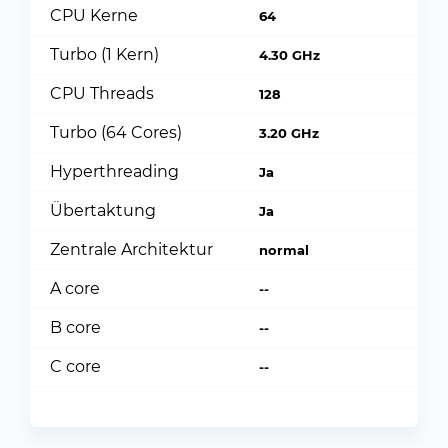
CPU Kerne
64
Turbo (1 Kern)
4.30 GHz
CPU Threads
128
Turbo (64 Cores)
3.20 GHz
Hyperthreading
Ja
Übertaktung
Ja
Zentrale Architektur
normal
A core
--
B core
--
C core
--