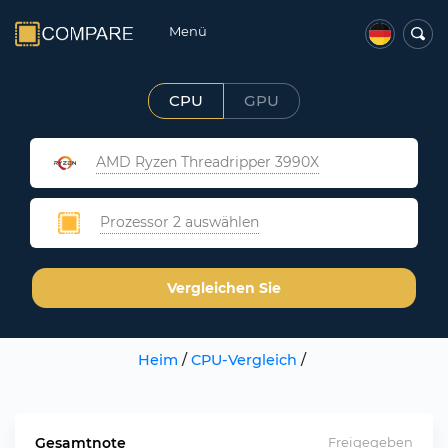
Menü
CPU
GPU
AMD Ryzen Threadripper 3990X
Prozessor 2 auswählen
Vergleichen Sie
Heim
/
CPU-Vergleich
/
Gesamtnote
Freigegeben