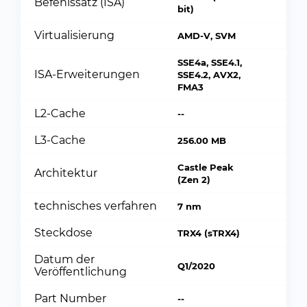
Befehlssatz (ISA)
bit)
Virtualisierung
AMD-V, SVM
SSE4a, SSE4.1,
ISA-Erweiterungen
SSE4.2, AVX2,
FMA3
L2-Cache
--
L3-Cache
256.00 MB
Castle Peak
Architektur
(Zen 2)
technisches verfahren
7 nm
Steckdose
TRX4 (sTRX4)
Datum der
Q1/2020
Veröffentlichung
Part Number
--