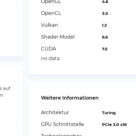
OpenGL
4.6
OpenCL
3.0
Vulkan
1.3
Shader Model
6.6
CUDA
7.5
no data
s auf
r.
Weitere Informationen
Architektur
Turing
GPU Schnittstelle
PCIe 3.0 x16