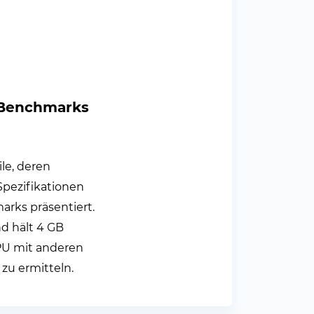
d Benchmarks
le, deren
pezifikationen
rks präsentiert.
d hält 4 GB
GPU mit anderen
zu ermitteln.