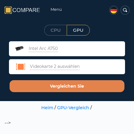
Menü
CPU
GPU
Intel Arc A750
Videokarte 2 auswählen
Vergleichen Sie
Heim
/
GPU-Vergleich
/
-->