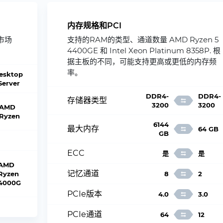
内存规格和PCI
市场
支持的RAM的类型、通道数量 AMD Ryzen 5
4400GE 和 Intel Xeon Platinum 8358P. 根
据主板的不同，可能支持更高或更低的内存频
率。
esktop
 Server
DDR4-
DDR4-
存储器类型
3200
3200
AMD
Ryzen
6144
最大内存
64 GB
GB
ECC
是
是
AMD
记忆通道
Ryzen
8
2
4000G
PCIe版本
4.0
3.0
PCIe通道
64
12