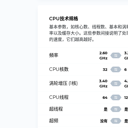
CPU技术规格
基本参数，如核心数、线程数、基本和涡
率以及缓存大小。这些参数间接说明了处
的速度，它们越高越好。
2.60
3
頻率
GHz
G
CPU核数
32
6
3.40
4
涡轮增压 (1核)
GHz
G
CPU线程
64
12
超线程
是
是
超频
没有
是