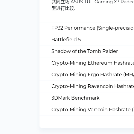
共同立场 ASUS TUF Gaming X3 R
型进行比较.
FP32 Performance (Single-precisi
Battlefield 5
Shadow of the Tomb Raider
Crypto-Mining Ethereum Hashrate
Crypto-Mining Ergo Hashrate (MH/
Crypto-Mining Ravencoin Hashrat
3DMark Benchmark
Crypto-Mining Vertcoin Hashrate 