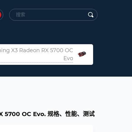
ing X3 Radeon RX 5700 OC
Evo
n RX 5700 OC Evo. 规格、性能、测试