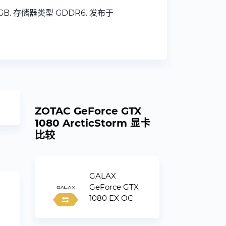
 8 GB. 存储器类型 GDDR6. 发布于
ZOTAC GeForce GTX
1080 ArcticStorm 显卡
比较
GALAX
GeForce GTX
1080 EX OC