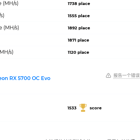
 (MH/s)
1738 place
s)
1555 place
e (MH/s)
1892 place
1871 place
(MH/s)
1120 place
报告一个错误
on RX 5700 OC Evo
1533
score