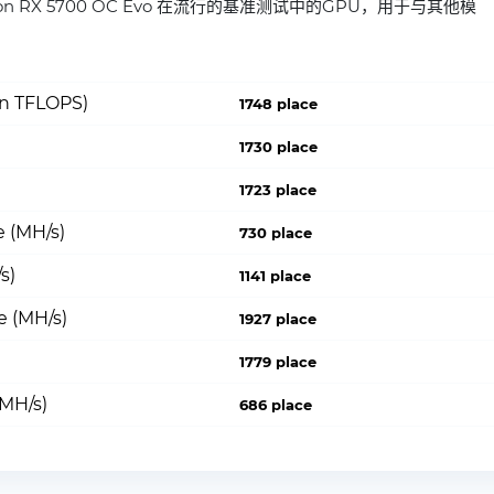
adeon RX 5700 OC Evo 在流行的基准测试中的GPU，用于与其他模
on TFLOPS)
1748 place
1730 place
1723 place
 (MH/s)
730 place
s)
1141 place
e (MH/s)
1927 place
1779 place
(MH/s)
686 place