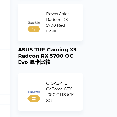
PowerColor
Radeon RX
5700 Red
Devil
ASUS TUF Gaming X3
Radeon RX 5700 OC
Evo 显卡比较
GIGABYTE
GeForce GTX
1080 G1 ROCK
8G