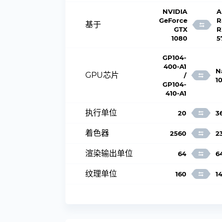
NVIDIA
A
GeForce
R
基于
GTX
R
1080
5
GP104-
400-A1
N
GPU芯片
/
1
GP104-
410-A1
执行单位
20
3
着色器
2560
2
渲染输出单位
64
6
纹理单位
160
1