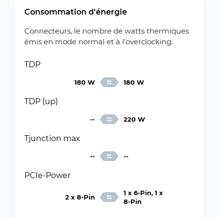
Consommation d'énergie
Connecteurs, le nombre de watts thermiques
émis en mode normal et à l'overclocking.
TDP
180 W
180 W
TDP (up)
--
220 W
Tjunction max
--
--
PCIe-Power
1 x 6-Pin, 1 x
2 x 8-Pin
8-Pin