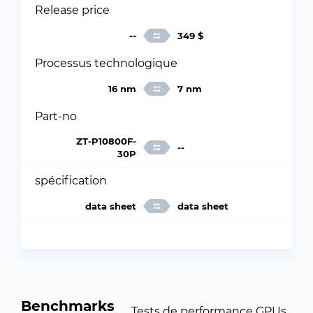
Release price
--
349 $
Processus technologique
16 nm
7 nm
Part-no
ZT-P10800F-
--
30P
spécification
data sheet
data sheet
Benchmarks
Tests de performance GPUs