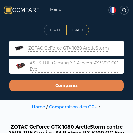
Menu
CPU
GPU
ZOTAC GeForce GTX 1080 ArcticStorm
ASUS TUF Gaming X3 Radeon RX 5700 OC
Evo
Comparez
Home
/
Comparaison des GPU
/
ZOTAC GeForce GTX 1080 ArcticStorm contre
ASUS TUF Gaming X3 Radeon RX 5700 OC Evo.