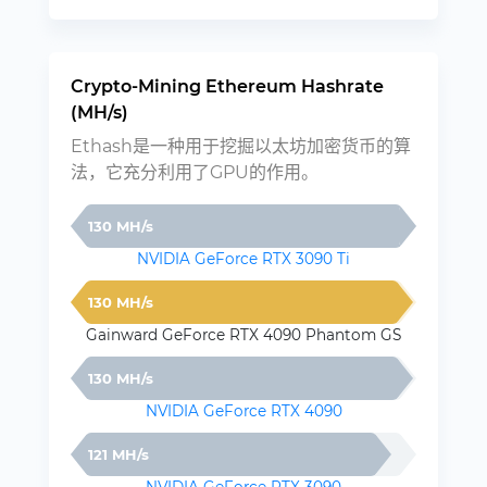
Crypto-Mining Ethereum Hashrate
(MH/s)
Ethash是一种用于挖掘以太坊加密货币的算
法，它充分利用了GPU的作用。
130 MH/s
NVIDIA GeForce RTX 3090 Ti
130 MH/s
Gainward GeForce RTX 4090 Phantom GS
130 MH/s
NVIDIA GeForce RTX 4090
121 MH/s