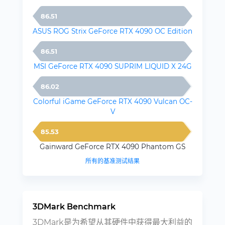
86.51
ASUS ROG Strix GeForce RTX 4090 OC Edition
86.51
MSI GeForce RTX 4090 SUPRIM LIQUID X 24G
86.02
Colorful iGame GeForce RTX 4090 Vulcan OC-
V
85.53
Gainward GeForce RTX 4090 Phantom GS
所有的基准测试结果
3DMark Benchmark
3DMark是为希望从其硬件中获得最大利益的