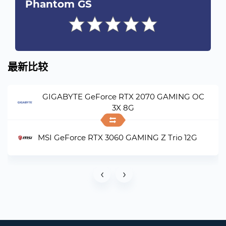
Phantom GS
最新比较
GIGABYTE GeForce RTX 2070 GAMING OC
3X 8G
MSI GeForce RTX 3060 GAMING Z Trio 12G
‹
›