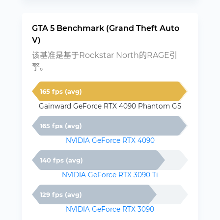
GTA 5 Benchmark (Grand Theft Auto
V)
该基准是基于Rockstar North的RAGE引
擎。
165 fps (avg)
Gainward GeForce RTX 4090 Phantom GS
165 fps (avg)
NVIDIA GeForce RTX 4090
140 fps (avg)
NVIDIA GeForce RTX 3090 Ti
129 fps (avg)
NVIDIA GeForce RTX 3090