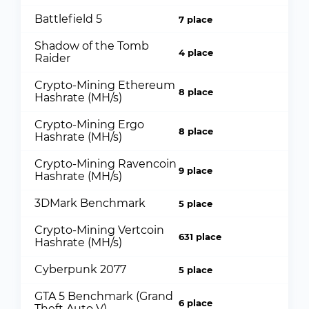
Battlefield 5
7 place
Shadow of the Tomb
4 place
Raider
Crypto-Mining Ethereum
8 place
Hashrate (MH/s)
Crypto-Mining Ergo
8 place
Hashrate (MH/s)
Crypto-Mining Ravencoin
9 place
Hashrate (MH/s)
3DMark Benchmark
5 place
Crypto-Mining Vertcoin
631 place
Hashrate (MH/s)
Cyberpunk 2077
5 place
GTA 5 Benchmark (Grand
6 place
Theft Auto V)