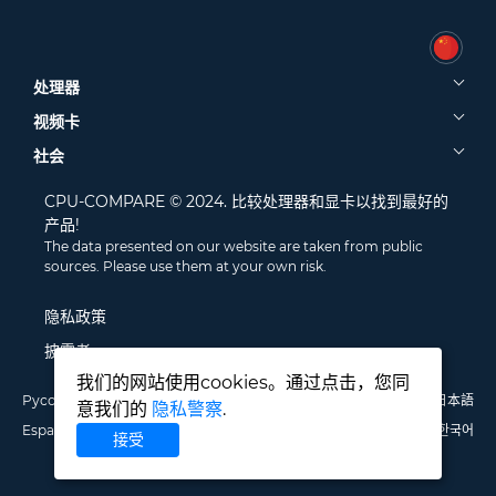
处理器
视频卡
社会
CPU-COMPARE © 2024. 比较处理器和显卡以找到最好的
产品!
The data presented on our website are taken from public
sources. Please use them at your own risk.
隐私政策
披露者
我们的网站使用cookies。通过点击，您同
Русский
English
Deutsch
Português
Italiano
Français
日本語
意我们的
隐私警察
.
Español
Polski
中文
한국어
接受