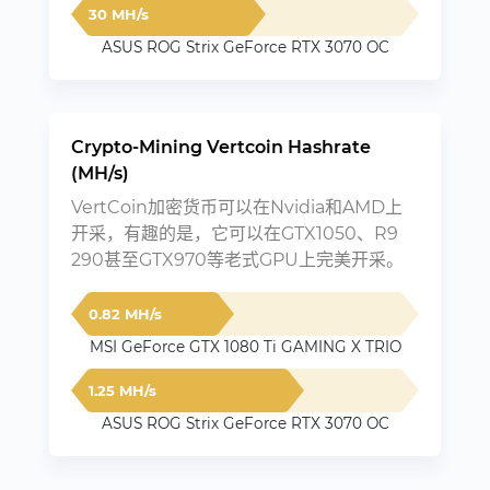
30 MH/s
ASUS ROG Strix GeForce RTX 3070 OC
Crypto-Mining Vertcoin Hashrate
(MH/s)
VertCoin加密货币可以在Nvidia和AMD上
开采，有趣的是，它可以在GTX1050、R9
290甚至GTX970等老式GPU上完美开采。
0.82 MH/s
MSI GeForce GTX 1080 Ti GAMING X TRIO
1.25 MH/s
ASUS ROG Strix GeForce RTX 3070 OC