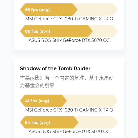
66 fps (avg)
MSI GeForce GTX 1080 Ti GAMING X TRIO
86 fps (avg)
ASUS ROG Strix GeForce RTX 3070 OC
Shadow of the Tomb Raider
古墓丽影》有一个内置的基准，基于水晶动
力基金会的引擎
41 fps (avg)
MSI GeForce GTX 1080 Ti GAMING X TRIO
54 fps (avg)
ASUS ROG Strix GeForce RTX 3070 OC