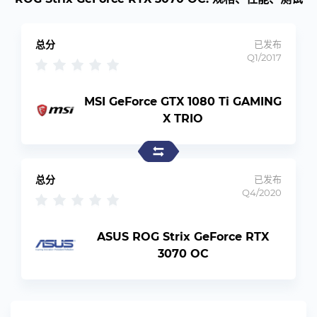
总分
已发布
Q1/2017
MSI GeForce GTX 1080 Ti GAMING
X TRIO
总分
已发布
Q4/2020
ASUS ROG Strix GeForce RTX
3070 OC