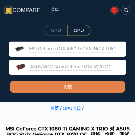
菜单
CPU
GPU
MSI GeForce GTX 1080 Ti GAMING X TRIO
ASUS ROG Strix GeForce RTX 3070 OC
比较
首页
/
GPU比较
/
MSI GeForce GTX 1080 Ti GAMING X TRIO 对 ASUS
ROG Strix GeForce RTX 3070 OC. 规格、性能、测试