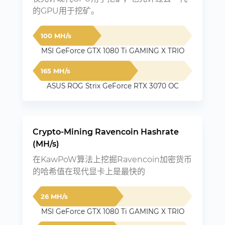
的GPU用于挖矿。
100 MH/s
MSI GeForce GTX 1080 Ti GAMING X TRIO
165 MH/s
ASUS ROG Strix GeForce RTX 3070 OC
Crypto-Mining Ravencoin Hashrate
(MH/s)
在KawPoW算法上挖掘Ravencoin加密货币
的哈希值在现代显卡上是最快的
26 MH/s
MSI GeForce GTX 1080 Ti GAMING X TRIO