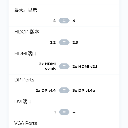
最大。显示
4
4
HDCP-版本
2.2
2.3
HDMI端口
2x HDMI
2x HDMI v2.1
v2.0b
DP Ports
2x DP v1.4
3x DP v1.4a
DVI端口
1
--
VGA Ports