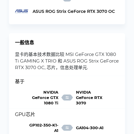
ASUS ROG Strix GeForce RTX 3070 OC
一般信息
显卡的基本技术数据比较 MSI GeForce GTX 1080
Ti GAMING X TRIO 和 ASUS ROG Strix GeForce
RTX 3070 OC, 芯片，信息处理单元.
基于
NVIDIA
NVIDIA
GeForce GTX
GeForce RTX
1080 Ti
3070
GPU芯片
GP102-350-K1-
GA104-300-A1
A1