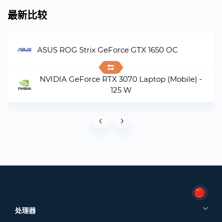
最新比较
ASUS ROG Strix GeForce GTX 1650 OC
NVIDIA GeForce RTX 3070 Laptop (Mobile) -
125 W
‹
›
处理器