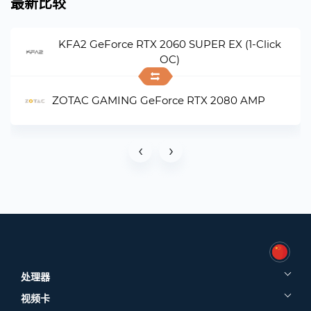
最新比较
KFA2 GeForce RTX 2060 SUPER EX (1-Click
OC)
ZOTAC GAMING GeForce RTX 2080 AMP
‹
›
处理器
视频卡