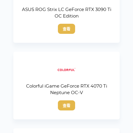
ASUS ROG Strix LC GeForce RTX 3090 Ti
OC Edition
查看
Colorful iGame GeForce RTX 4070 Ti
Neptune OC-V
查看