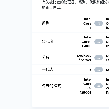
有关被比较的处理器、系列、代数和细分
的背景信息。
Intel
In
系列
Core
C
i5
i5
Intel
In
CPU组
Core i
C
13000
1
Desktop
D
分段
/ Server
/
一代人
13
12
Intel
In
Core
C
过去的模式
i5-
i5
12500T
1