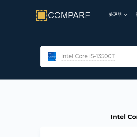
处理器
Intel Core i5-13500T
Intel C