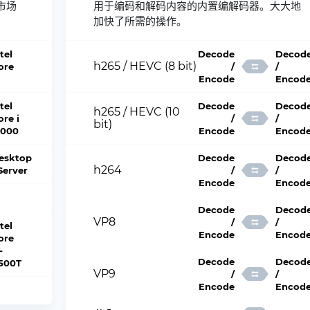
市场
用于编码和解码内容的内置编解码器。大大地
加快了所需的操作。
tel
Decode
Decod
h265 / HEVC (8 bit)
ore
/
/
Encode
Encod
tel
Decode
Decod
h265 / HEVC (10
ore i
/
/
bit)
2000
Encode
Encod
esktop
Decode
Decod
h264
 Server
/
/
Encode
Encod
Decode
Decod
VP8
/
/
tel
Encode
Encod
ore
-
Decode
Decod
1500T
VP9
/
/
Encode
Encod