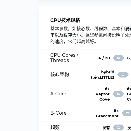
CPU技术规格
基本参数，如核心数、线程数、基本和涡
率以及缓存大小。这些参数间接说明了处
的速度，它们越高越好。
CPU Cores /
14 / 20
6 
Threads
hybrid
核心架构
(big.LITTLE)
6x
6
A-Core
Raptor
G
Cove
C
8x
B-Core
Gracemont
超频
没有
没