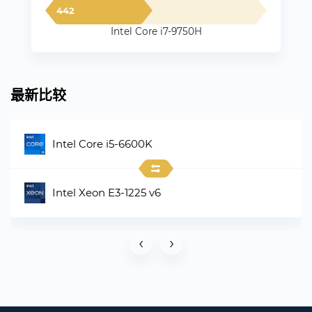
442
Intel Core i7-9750H
最新比较
Intel Core i5-6600K
Intel Xeon E3-1225 v6
‹
›