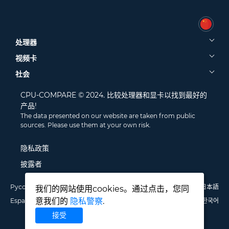
处理器
视频卡
社会
CPU-COMPARE © 2024. 比较处理器和显卡以找到最好的
产品!
The data presented on our website are taken from public
sources. Please use them at your own risk.
隐私政策
披露者
Русский
English
Deutsch
Português
Italiano
Français
日本語
我们的网站使用cookies。通过点击，您同
意我们的
隐私警察
.
Español
Polski
中文
한국어
接受