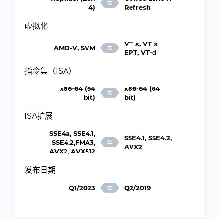
4)
Refresh
虚拟化
VT-x, VT-x
AMD-V, SVM
EPT, VT-d
指令集（ISA）
x86-64 (64
x86-64 (64
bit)
bit)
ISA扩展
SSE4a, SSE4.1,
SSE4.1, SSE4.2,
SSE4.2,FMA3,
AVX2
AVX2, AVX512
发布日期
Q1/2023
Q2/2019