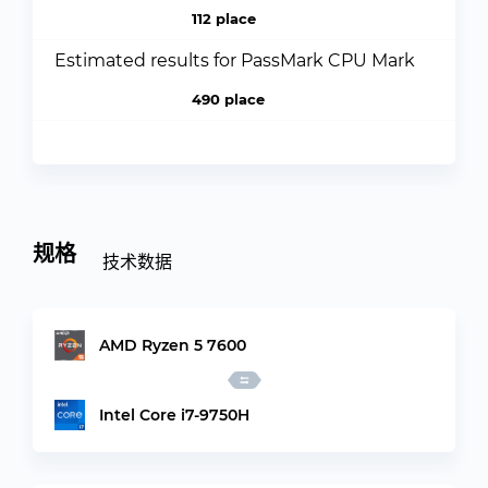
112 place
Estimated results for PassMark CPU Mark
490 place
规格
技术数据
AMD Ryzen 5 7600
Intel Core i7-9750H