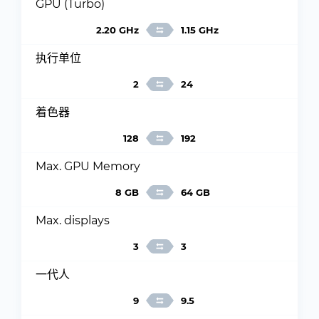
GPU (Turbo)
2.20 GHz
1.15 GHz
执行单位
2
24
着色器
128
192
Max. GPU Memory
8 GB
64 GB
Max. displays
3
3
一代人
9
9.5