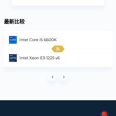
最新比较
Intel Core i5-6600K
Intel Xeon E3-1225 v6
‹
›