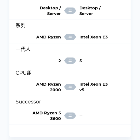
Desktop /
Desktop /
Server
Server
系列
AMD Ryzen
Intel Xeon E3
一代人
2
5
CPU组
AMD Ryzen
Intel Xeon E3
2000
v5
Successor
AMD Ryzen 5
--
3600