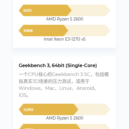
5351
AMD Ryzen 5 2600
3968
Intel Xeon E3-1270 v5
Geekbench 3, 64bit (Single-Core)
一个CPU核心的Geekbench 3 SC，包括模
拟真实3D场景的压力测试，适用于
Windows、Mac、Linux、Ansroid、
iOS。
4280
AMD Ryzen 5 2600