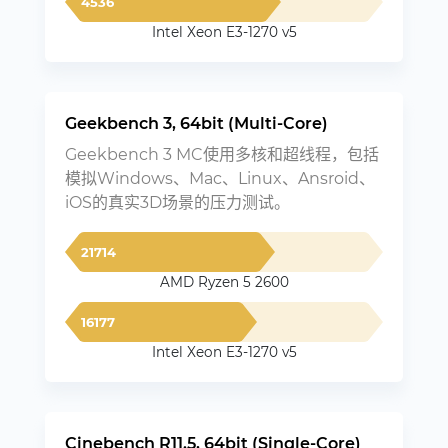
4536
Intel Xeon E3-1270 v5
Geekbench 3, 64bit (Multi-Core)
Geekbench 3 MC使用多核和超线程，包括
模拟Windows、Mac、Linux、Ansroid、
iOS的真实3D场景的压力测试。
21714
AMD Ryzen 5 2600
16177
Intel Xeon E3-1270 v5
Cinebench R11.5, 64bit (Single-Core)