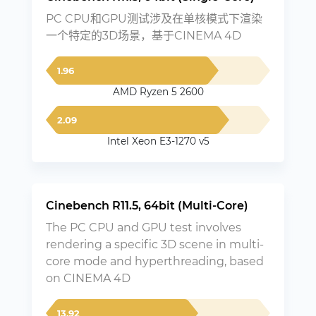
PC CPU和GPU测试涉及在单核模式下渲染
一个特定的3D场景，基于CINEMA 4D
1.96
AMD Ryzen 5 2600
2.09
Intel Xeon E3-1270 v5
Cinebench R11.5, 64bit (Multi-Core)
The PC CPU and GPU test involves
rendering a specific 3D scene in multi-
core mode and hyperthreading, based
on CINEMA 4D
13.92