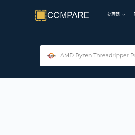
处理器
AMD Ryzen Threadripper P