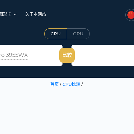
图形卡
关于本网站
CPU
GPU
ro 3955WX
比较
首页
/
CPU比较
/