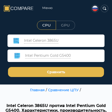
Меню
CPU
GPU
Intel Celeron 3865U
Intel Pentium Gold G5400
Сравнить
Главная
/
Сравнение ЦПУ
/
Intel Celeron 3865U против Intel Pentium Gold
G5400. Характеристики, производительность,