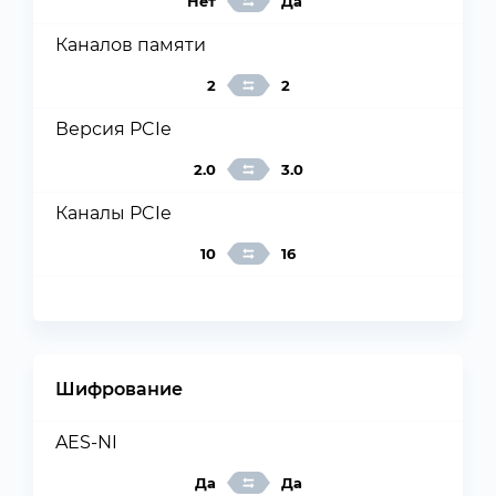
Нет
Да
Каналов памяти
2
2
Версия PCIe
2.0
3.0
Каналы PCIe
10
16
Шифрование
AES-NI
Да
Да