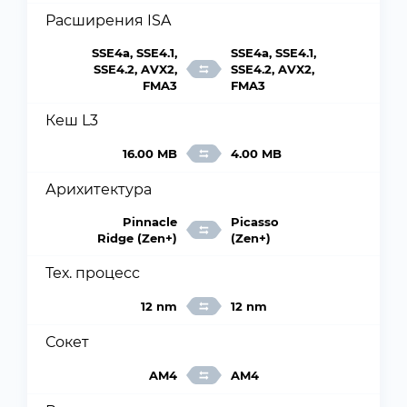
Расширения ISA
SSE4a, SSE4.1,
SSE4a, SSE4.1,
SSE4.2, AVX2,
SSE4.2, AVX2,
FMA3
FMA3
Кеш L3
16.00 MB
4.00 MB
Арихитектура
Pinnacle
Picasso
Ridge (Zen+)
(Zen+)
Тех. процесс
12 nm
12 nm
Сокет
AM4
AM4