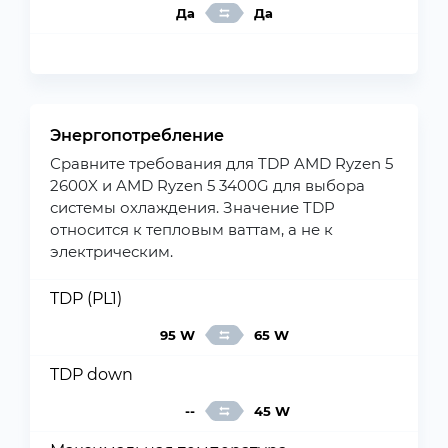
Да
Да
Энергопотребление
Сравните требования для TDP AMD Ryzen 5
2600X и AMD Ryzen 5 3400G для выбора
системы охлаждения. Значение TDP
относится к тепловым ваттам, а не к
электрическим.
TDP (PL1)
95 W
65 W
TDP down
--
45 W