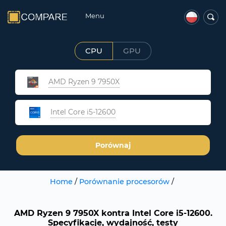
Menu
CPU
GPU
AMD Ryzen 9 7950X
Intel Core i5-12600
Porównaj
Home
/
Porównanie procesorów
/
AMD Ryzen 9 7950X kontra Intel Core i5-12600.
Specyfikacje, wydajność, testy