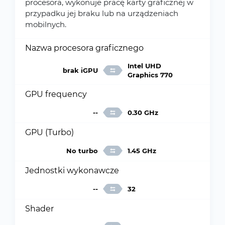
procesora, wykonuje pracę karty graficznej w
przypadku jej braku lub na urządzeniach
mobilnych.
Nazwa procesora graficznego
Intel UHD
brak iGPU
Graphics 770
GPU frequency
--
0.30 GHz
GPU (Turbo)
No turbo
1.45 GHz
Jednostki wykonawcze
--
32
Shader