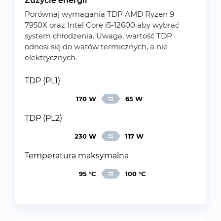
Zużycie energii
Porównaj wymagania TDP AMD Ryzen 9
7950X oraz Intel Core i5-12600 aby wybrać
system chłodzenia. Uwaga, wartość TDP
odnosi się do watów termicznych, a nie
elektrycznych.
TDP (PL1)
170 W
65 W
TDP (PL2)
230 W
117 W
Temperatura maksymalna
95 °C
100 °C