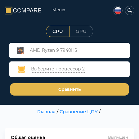
Меню
CPU
GPU
AMD Ryzen 9 7940HS
Выберите процессор 2
Сравнить
Главная
/
Сравнение ЦПУ
/
Общая оценка
Выпущен