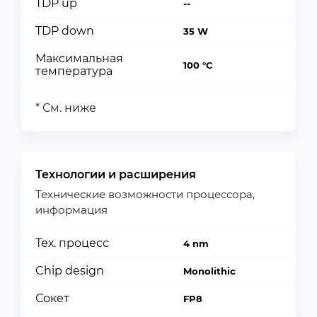
TDP up
--
TDP down
35 W
Максимальная
100 °C
температура
* См. ниже
Технологии и расширения
Технические возможности процессора,
информация
Тех. процесс
4 nm
Chip design
Monolithic
Сокет
FP8