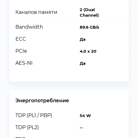
2 (Dual
Каналов памяти
Channel)
Bandwidth
89.6 GB/s
ECC
Да
PCIe
4.0 x 20
AES-NI
Да
Энергопотребление
TDP (PL1 / PBP)
54 W
TDP (PL2)
--