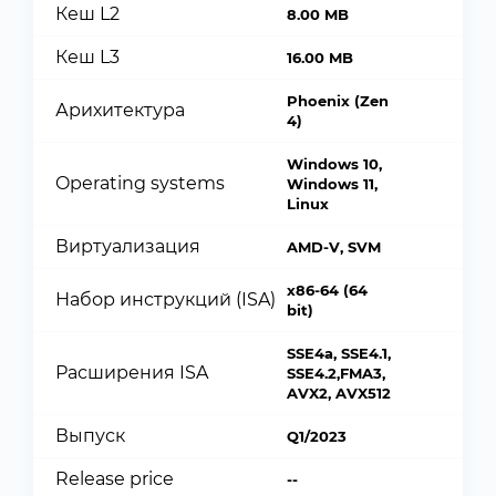
Кеш L2
8.00 MB
Кеш L3
16.00 MB
Phoenix (Zen
Арихитектура
4)
Windows 10,
Operating systems
Windows 11,
Linux
Виртуализация
AMD-V, SVM
x86-64 (64
Набор инструкций (ISA)
bit)
SSE4a, SSE4.1,
Расширения ISA
SSE4.2,FMA3,
AVX2, AVX512
Выпуск
Q1/2023
Release price
--