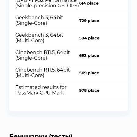
iGPU - FP32 Performance
614 place
(Single-precision GFLOPS)
Geekbench 3, 64bit
729 place
(Single-Core)
Geekbench 3, 64bit
594 place
(Multi-Core)
Cinebench R11.5, 64bit
692 place
(Single-Core)
Cinebench R11.5, 64bit
569 place
(Multi-Core)
Estimated results for
978 place
PassMark CPU Mark
Бенчмарки (тесты)