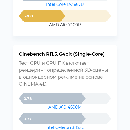
Intel Core i7-3667U
5260
AMD A10-7400P
Cinebench R11.5, 64bit (Single-Core)
Тест CPU и GPU ПК включает
рендеринг определенной 3D-сцены
в одноядерном режиме на основе
CINEMA 4D.
0.78
AMD A10-4600M
0.77
Intel Celeron 3855U