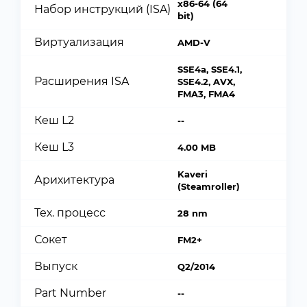
x86-64 (64
Набор инструкций (ISA)
bit)
Виртуализация
AMD-V
SSE4a, SSE4.1,
Расширения ISA
SSE4.2, AVX,
FMA3, FMA4
Кеш L2
--
Кеш L3
4.00 MB
Kaveri
Арихитектура
(Steamroller)
Тех. процесс
28 nm
Сокет
FM2+
Выпуск
Q2/2014
Part Number
--