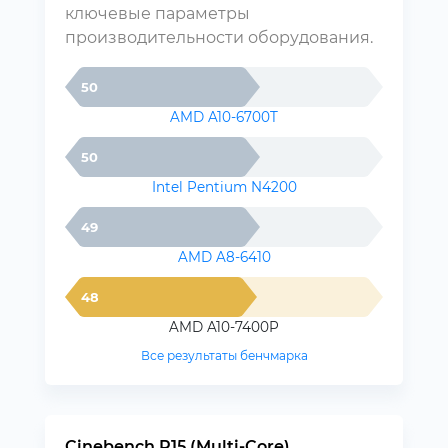
ключевые параметры
производительности оборудования.
50
AMD A10-6700T
50
Intel Pentium N4200
49
AMD A8-6410
48
AMD A10-7400P
Все результаты бенчмарка
Cinebench R15 (Multi-Core)