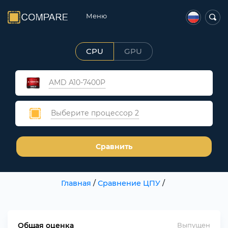
Меню
CPU
GPU
AMD A10-7400P
Выберите процессор 2
Сравнить
Главная
/
Сравнение ЦПУ
/
Общая оценка
Выпущен