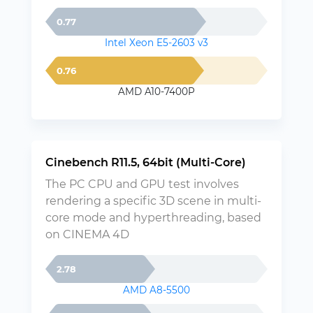
0.77
Intel Xeon E5-2603 v3
0.76
AMD A10-7400P
Cinebench R11.5, 64bit (Multi-Core)
The PC CPU and GPU test involves
rendering a specific 3D scene in multi-
core mode and hyperthreading, based
on CINEMA 4D
2.78
AMD A8-5500