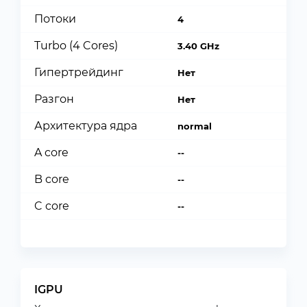
Потоки
4
Turbo (4 Cores)
3.40 GHz
Гипертрейдинг
Нет
Разгон
Нет
Архитектура ядра
normal
A core
--
B core
--
C core
--
IGPU