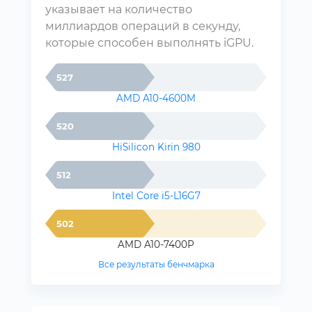
указывает на количество
миллиардов операций в секунду,
которые способен выполнять iGPU.
527
AMD A10-4600M
520
HiSilicon Kirin 980
512
Intel Core i5-L16G7
502
AMD A10-7400P
Все результаты бенчмарка