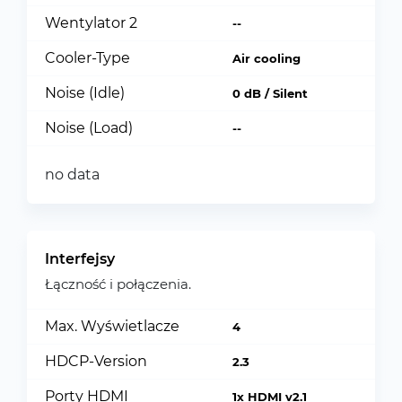
Wentylator 2
--
Cooler-Type
Air cooling
Noise (Idle)
0 dB / Silent
Noise (Load)
--
no data
Interfejsy
Łączność i połączenia.
Max. Wyświetlacze
4
HDCP-Version
2.3
Porty HDMI
1x HDMI v2.1