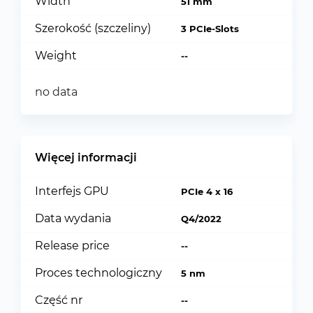
Width
51 mm
Szerokość (szczeliny)
3 PCIe-Slots
Weight
--
no data
Więcej informacji
Interfejs GPU
PCIe 4 x 16
Data wydania
Q4/2022
Release price
--
Proces technologiczny
5 nm
Część nr
--