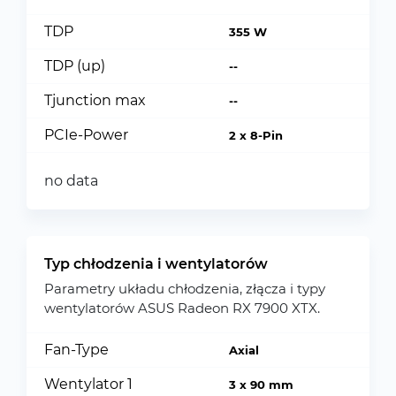
TDP
355 W
TDP (up)
--
Tjunction max
--
PCIe-Power
2 x 8-Pin
no data
Typ chłodzenia i wentylatorów
Parametry układu chłodzenia, złącza i typy
wentylatorów ASUS Radeon RX 7900 XTX.
Fan-Type
Axial
Wentylator 1
3 x 90 mm