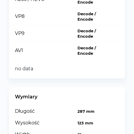
Encode
Decode /
VP8
Encode
Decode /
VP9
Encode
Decode /
AV1
Encode
no data
Wymiary
Długość
287 mm
Wysokość
123 mm