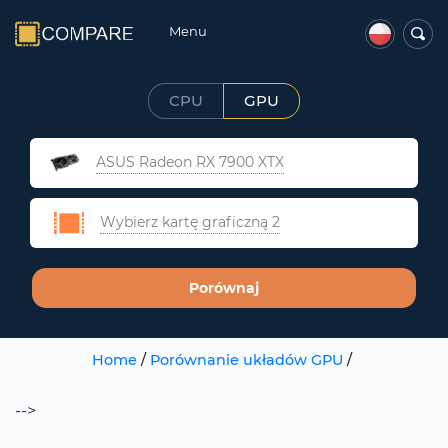
Menu
CPU
GPU
ASUS Radeon RX 7900 XTX
Wybierz kartę graficzną 2
Porównaj
Home
/
Porównanie układów GPU
/
-->