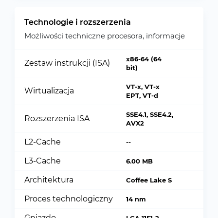
Technologie i rozszerzenia
Możliwości techniczne procesora, informacje
x86-64 (64
Zestaw instrukcji (ISA)
bit)
VT-x, VT-x
Wirtualizacja
EPT, VT-d
SSE4.1, SSE4.2,
Rozszerzenia ISA
AVX2
L2-Cache
--
L3-Cache
6.00 MB
Architektura
Coffee Lake S
Proces technologiczny
14 nm
Gniazdo