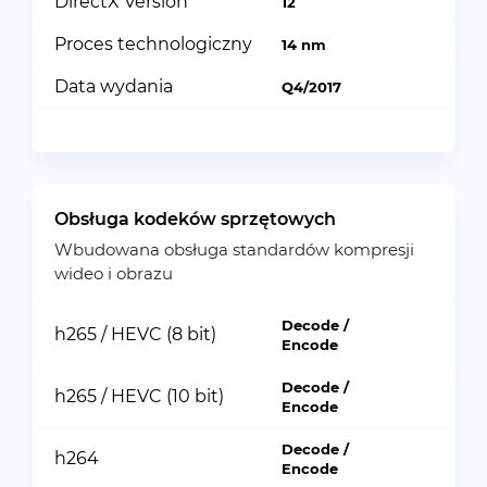
DirectX Version
12
Proces technologiczny
14 nm
Data wydania
Q4/2017
Obsługa kodeków sprzętowych
Wbudowana obsługa standardów kompresji
wideo i obrazu
Decode /
h265 / HEVC (8 bit)
Encode
Decode /
h265 / HEVC (10 bit)
Encode
Decode /
h264
Encode