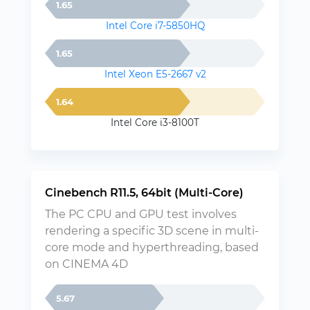
1.65
Intel Core i7-5850HQ
1.65
Intel Xeon E5-2667 v2
1.64
Intel Core i3-8100T
Cinebench R11.5, 64bit (Multi-Core)
The PC CPU and GPU test involves
rendering a specific 3D scene in multi-
core mode and hyperthreading, based
on CINEMA 4D
5.67