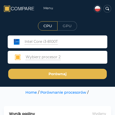
Menu
CPU
GPU
Intel Core i3-8100T
Wybierz procesor 2
Porównaj
Home
/
Porównanie procesorów
/
Wynik ogólny
Wydany