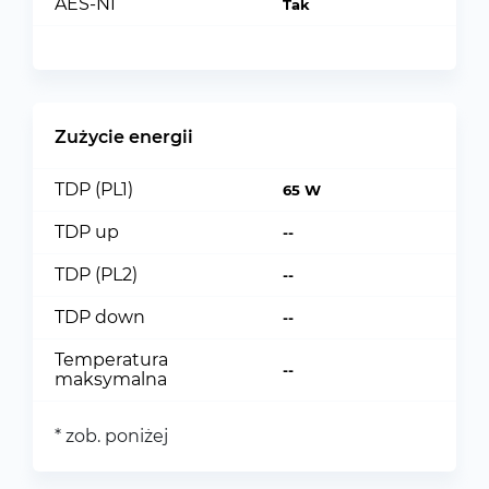
AES-NI
Tak
Zużycie energii
TDP (PL1)
65 W
TDP up
--
TDP (PL2)
--
TDP down
--
Temperatura
--
maksymalna
* zob. poniżej