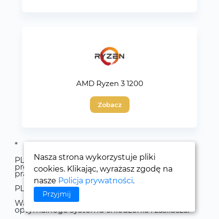
AMD Ryzen 3 1200
Zobacz
*
Nasza strona wykorzystuje pliki
PL1 - Ilość ciepła w watach generowana przez
procesor (lub układ GPU) podczas normalnej
cookies. Klikając, wyrażasz zgodę na
pracy.
nasze
Policja prywatności
.
PL2 - o podkręcaniu
Przyjmij
Wartości te są wykorzystywane do wyboru
optymalnego systemu chłodzenia i zasilacza.