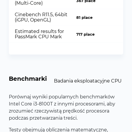
367 place
(Multi-Core)
Cinebench R11.5, 64bit
81 place
(iGPU, OpenGL)
Estimated results for
717 place
PassMark CPU Mark
Benchmarki
Badania eksploatacyjne CPU
Porównaj wyniki popularnych benchmarków
Intel Core i3-8100T z innymi procesorami, aby
zrozumieć rzeczywistą prędkość procesora
podczas przetwarzania treści.
Testy obejmują obliczenia matematyczne,