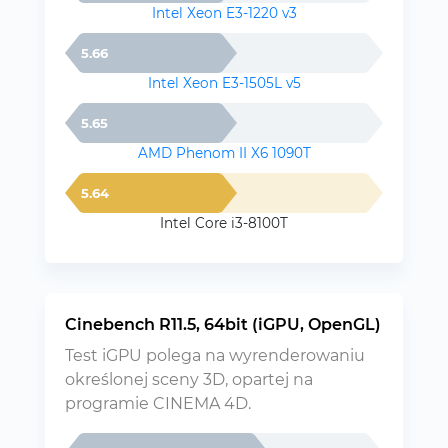
Intel Xeon E3-1220 v3
5.66
Intel Xeon E3-1505L v5
5.65
AMD Phenom II X6 1090T
5.64
Intel Core i3-8100T
Cinebench R11.5, 64bit (iGPU, OpenGL)
Test iGPU polega na wyrenderowaniu
określonej sceny 3D, opartej na
programie CINEMA 4D.