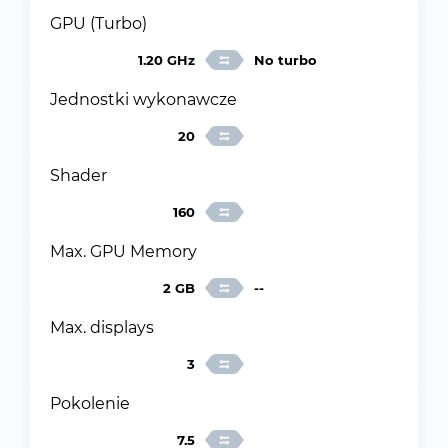
GPU (Turbo)
1.20 GHz
No turbo
Jednostki wykonawcze
20
Shader
160
Max. GPU Memory
2 GB
--
Max. displays
3
Pokolenie
7.5