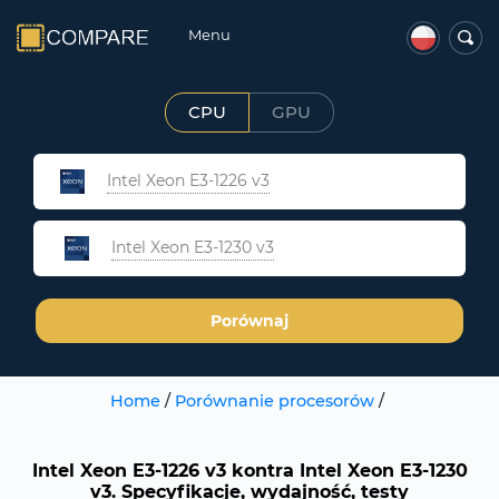
Menu
CPU
GPU
Intel Xeon E3-1226 v3
Intel Xeon E3-1230 v3
Porównaj
Home
/
Porównanie procesorów
/
Intel Xeon E3-1226 v3 kontra Intel Xeon E3-1230
v3. Specyfikacje, wydajność, testy