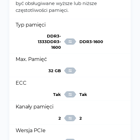
być obsługiwane wyższe lub niższe
częstotliwości pamięci.
Typ pamięci
DDR3-
1333DDR3-
DDR3-1600
1600
Max. Pamięć
32 GB
ECC
Tak
Tak
Kanały pamięci
2
2
Wersja PCIe