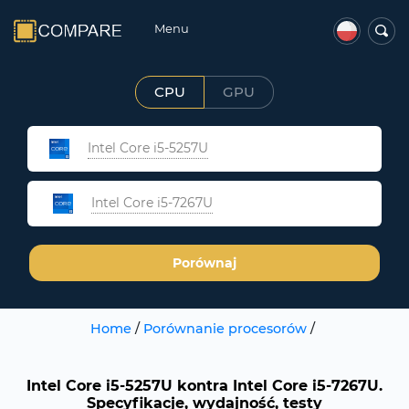
Menu
CPU
GPU
Intel Core i5-5257U
Intel Core i5-7267U
Porównaj
Home
/
Porównanie procesorów
/
Intel Core i5-5257U kontra Intel Core i5-7267U.
Specyfikacje, wydajność, testy