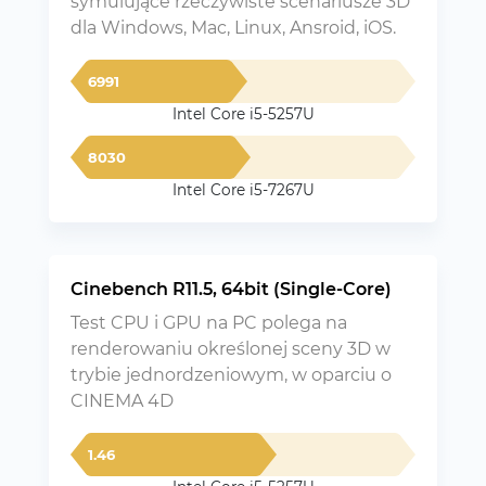
symulujące rzeczywiste scenariusze 3D
dla Windows, Mac, Linux, Ansroid, iOS.
6991
Intel Core i5-5257U
8030
Intel Core i5-7267U
Cinebench R11.5, 64bit (Single-Core)
Test CPU i GPU na PC polega na
renderowaniu określonej sceny 3D w
trybie jednordzeniowym, w oparciu o
CINEMA 4D
1.46