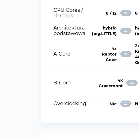
CPU Cores /
8 / 12
8 
Threads
Architektura
hybrid
h
podstawowa
(big.LITTLE)
(
2
4x
K
A-Core
Raptor
4
Cove
G
4x
B-Core
Gracemont
Overclocking
Nie
N