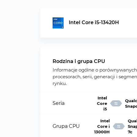
Intel Core i5-13420H
Rodzina i grupa CPU
Informacje ogólne o porównywanych
procesorach, serii, generacji i segme
rynku.
Intel
Qual
Seria
Core
Snap
i5
Intel
Qua
Grupa CPU
Core i
Sna
13000H
7c