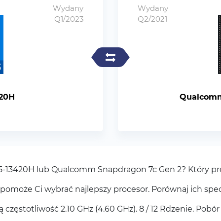
Wydany
Wydany
Q1/2023
Q2/2021
420H
Qualcomm
e i5-13420H lub Qualcomm Snapdragon 7c Gen 2? Który pr
pomoże Ci wybrać najlepszy procesor. Porównaj ich spec
częstotliwość 2.10 GHz (4.60 GHz). 8 / 12 Rdzenie. Pob