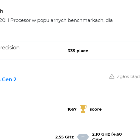
ch
3420H Procesor w popularnych benchmarkach, dla
recision
335 place
Zgłoś błąd
 Gen 2
1667
score
2.10 GHz (4.60
2.55 GHz
GHz)