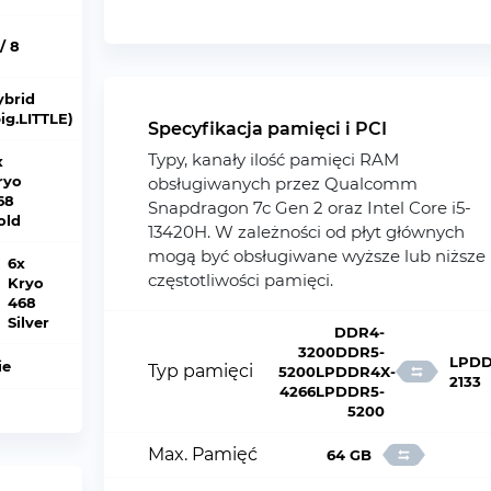
/ 8
ybrid
big.LITTLE)
Specyfikacja pamięci i PCI
Typy, kanały ilość pamięci RAM
x
ryo
obsługiwanych przez Qualcomm
68
Snapdragon 7c Gen 2 oraz Intel Core i5-
old
13420H. W zależności od płyt głównych
mogą być obsługiwane wyższe lub niższe
6x
częstotliwości pamięci.
Kryo
468
Silver
DDR4-
3200DDR5-
LPDD
ie
Typ pamięci
5200LPDDR4X-
2133
4266LPDDR5-
5200
Max. Pamięć
64 GB