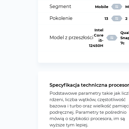
Segment
Mobile
M
Pokolenie
13
2
Intel
Qua
Core
Model z przeszłości
Sna
i5-
7c
12450H
Specyfikacja techniczna proceso
Podstawowe parametry takie jak lic
rdzeni, liczba wątków, częstotliwość
bazowa i turbo oraz wielkość pamięc
podręcznej. Parametry te pośrednio
mówią o szybkości procesora, im są
wyższe tym lepiej.