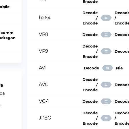
Encode
obile
Decode
Decod
h264
/
/
Encode
Encod
lcomm
VP8
Decode
Decod
pdragon
Decode
VP9
/
Decod
Encode
AV1
Decode
Nie
Decode
AVC
ra
/
Decod
Encode
zba
VC-1
Decode
Decod
i
Decode
Decod
JPEG
/
/
Encode
Encod