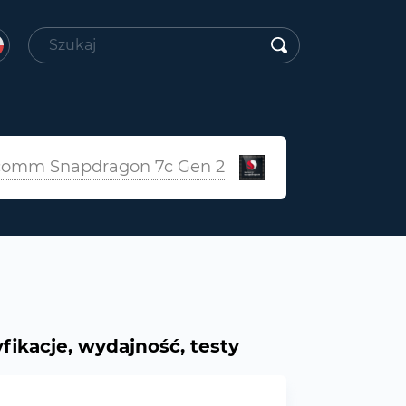
comm Snapdragon 7c Gen 2
ikacje, wydajność, testy