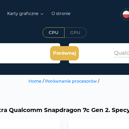
Karty graficzne
O stronie
CPU
GPU
Qual
Porównaj
Home
/
Porównanie procesorów
/
ntra Qualcomm Snapdragon 7c Gen 2. Specyf