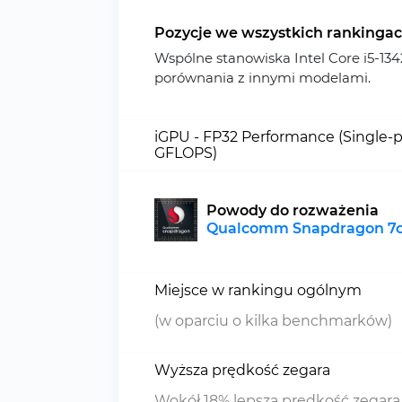
Pozycje we wszystkich rankinga
Wspólne stanowiska Intel Core i5-1
porównania z innymi modelami.
iGPU - FP32 Performance (Single-p
GFLOPS)
Powody do rozważenia
Qualcomm Snapdragon 7c
Miejsce w rankingu ogólnym
(w oparciu o kilka benchmarków)
Wyższa prędkość zegara
Wokół 18% lepsza prędkość zegara