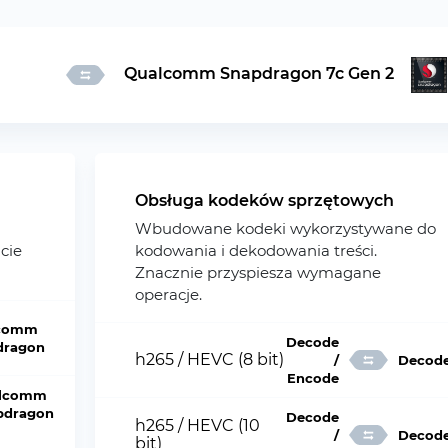
Qualcomm Snapdragon 7c Gen 2
Obsługa kodeków sprzętowych
Wbudowane kodeki wykorzystywane do
ncie
kodowania i dekodowania treści.
Znacznie przyspiesza wymagane
operacje.
comm
Decode
dragon
h265 / HEVC (8 bit)
/
Decod
Encode
lcomm
pdragon
Decode
h265 / HEVC (10
/
Decod
bit)