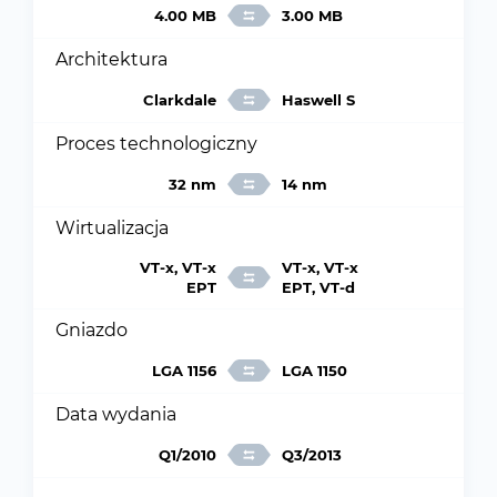
4.00 MB
3.00 MB
Architektura
Clarkdale
Haswell S
Proces technologiczny
32 nm
14 nm
Wirtualizacja
VT-x, VT-x
VT-x, VT-x
EPT
EPT, VT-d
Gniazdo
LGA 1156
LGA 1150
Data wydania
Q1/2010
Q3/2013