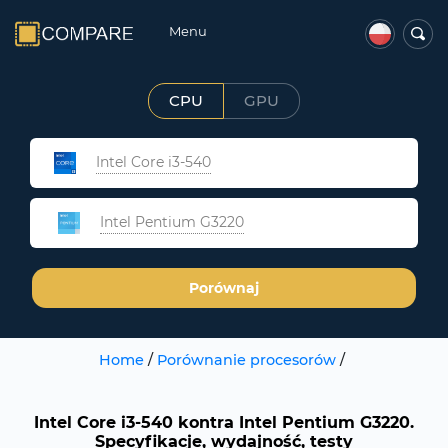
Menu
CPU
GPU
Intel Core i3-540
Intel Pentium G3220
Porównaj
Home
/
Porównanie procesorów
/
Intel Core i3-540 kontra Intel Pentium G3220.
Specyfikacje, wydajność, testy