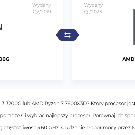
Wydany
Wydany
Q2/2019
Q1/2023
200G
AMD 
n 3 3200G lub AMD Ryzen 7 7800X3D? Który procesor jes
pomoże Ci wybrać najlepszy procesor. Porównaj ich spec
zęstotliwość 3.60 GHz. 4 Rdzenie. Pobór mocy przez 6