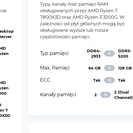
Typy, kanały ilość pamięci RAM
ncie
obsługiwanych przez AMD Ryzen 7
7800X3D oraz AMD Ryzen 3 3200G. W
zależności od płyt głównych mogą być
obsługiwane wyższe lub niższe
esktop
częstotliwości pamięci.
 Server
MD
DDR4-
DDR5-
Typ pamięci
yzen
2933
5200
Max. Pamięć
64 GB
128 GB
ECC
Tak
Tak
MD
yzen
2 (Dual
000
Kanały pamięci
2
Channel)
D
en 7
0X3D