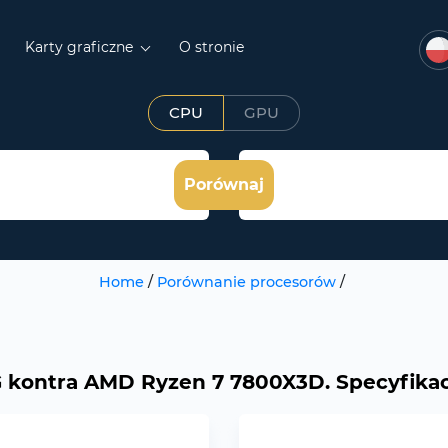
Karty graficzne
O stronie
CPU
GPU
Porównaj
Home
/
Porównanie procesorów
/
kontra AMD Ryzen 7 7800X3D. Specyfikacj