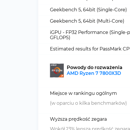
Geekbench 5, 64bit (Single-Core)
Geekbench 5, 64bit (Multi-Core)
iGPU - FP32 Performance (Single-p
GFLOPS)
Estimated results for PassMark C
Powody do rozważenia
AMD Ryzen 7 7800X3D
Miejsce w rankingu ogólnym
(w oparciu o kilka benchmarków)
Wyższa prędkość zegara
Wokół 23% lepsza prędkość zegara