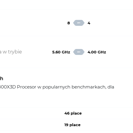
8
4
 w trybie
5.60 GHz
4.00 GHz
ch
800X3D Procesor w popularnych benchmarkach, dla
46 place
19 place