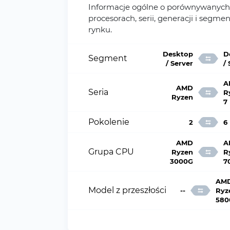
Informacje ogólne o porównywanych
procesorach, serii, generacji i segme
rynku.
Desktop
D
Segment
/ Server
/
A
AMD
Seria
R
Ryzen
7
Pokolenie
2
6
AMD
A
Grupa CPU
Ryzen
R
3000G
7
AM
Model z przeszłości
--
Ryz
580