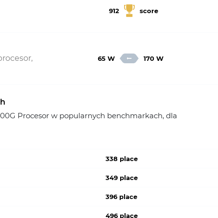
912
score
procesor,
65 W
170 W
ch
00G Procesor w popularnych benchmarkach, dla
338 place
349 place
396 place
496 place