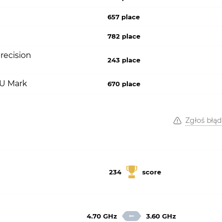
657 place
782 place
recision
243 place
PU Mark
670 place
Zgłoś błąd
234
score
4.70 GHz
3.60 GHz