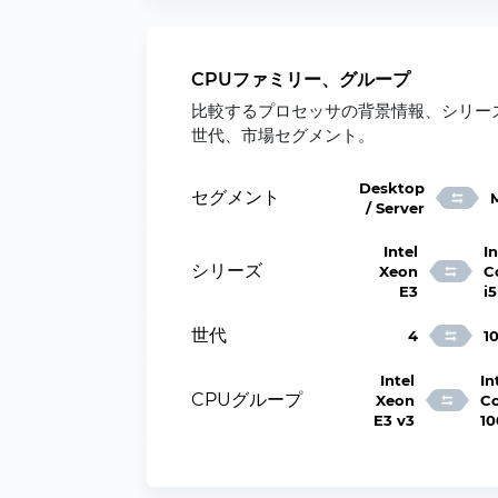
CPUファミリー、グループ
比較するプロセッサの背景情報、シリー
世代、市場セグメント。
Desktop
セグメント
/ Server
Intel
In
シリーズ
Xeon
C
E3
i5
世代
4
1
Intel
In
CPUグループ
Xeon
Co
E3 v3
1