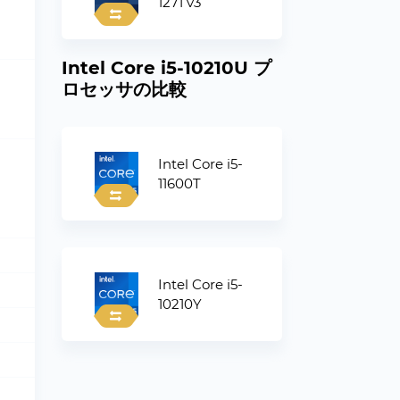
1271 v3
Intel Core i5-10210U プ
ロセッサの比較
Intel Core i5-
11600T
Intel Core i5-
10210Y