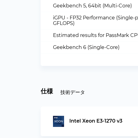
Geekbench 5, 64bit (Multi-Core)
iGPU - FP32 Performance (Single-p
GFLOPS)
Estimated results for PassMark C
Geekbench 6 (Single-Core)
仕様
技術データ
Intel Xeon E3-1270 v3