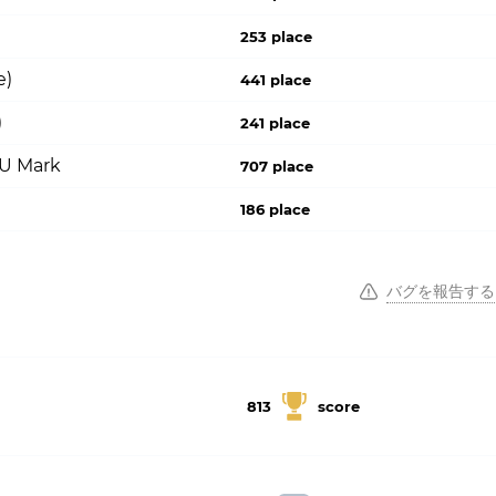
253 place
e)
441 place
)
241 place
PU Mark
707 place
186 place
バグを報告する
813
score