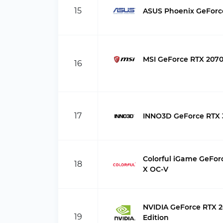
15
ASUS Phoenix GeForc
MSI GeForce RTX 207
16
17
INNO3D GeForce RTX 
Colorful iGame GeFor
18
X OC-V
NVIDIA GeForce RTX 
19
Edition