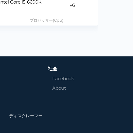
Intel Core i5-6600K
Intel Cor
v6
プロセッサー(Cpu)
社会
Facebook
About
ディスクレーマー