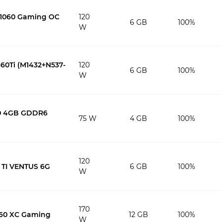
 1060 Gaming OC
120
6 GB
100%
W
60Ti (M1432+N537-
120
6 GB
100%
W
50 4GB GDDR6
75 W
4 GB
100%
120
 TI VENTUS 6G
6 GB
100%
W
170
060 XC Gaming
12 GB
100%
W