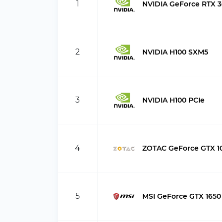
1
NVIDIA GeForce RTX 3
2
NVIDIA H100 SXM5
3
NVIDIA H100 PCIe
4
ZOTAC GeForce GTX 10
5
MSI GeForce GTX 165