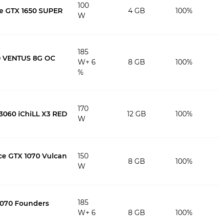
100
e GTX 1650 SUPER
4 GB
100%
W
185
0 VENTUS 8G OC
W+ 6
8 GB
100%
%
170
3060 iChiLL X3 RED
12 GB
100%
W
ce GTX 1070 Vulcan
150
8 GB
100%
W
185
2070 Founders
W+ 6
8 GB
100%