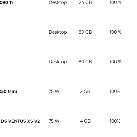
090 Ti
Desktop
24 GB
100 %
Desktop
80 GB
100 %
Desktop
80 GB
100 %
50 Mini
75 W
2 GB
100%
0 D6 VENTUS XS V2
75 W
4 GB
100%