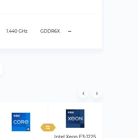
1.440 GHz
GDDR6X
--
‹
›
Intel Xeon E3-1225