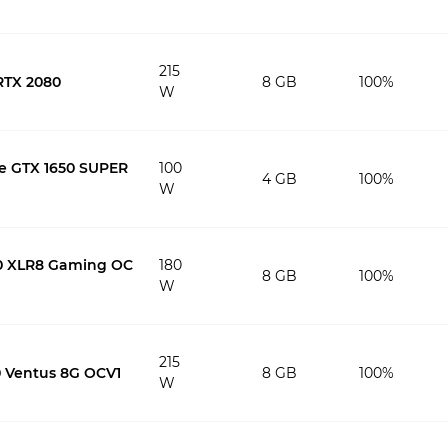
215
RTX 2080
8 GB
100%
W
e GTX 1650 SUPER
100
4 GB
100%
W
0 XLR8 Gaming OC
180
8 GB
100%
W
215
0 Ventus 8G OCV1
8 GB
100%
W