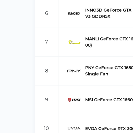
INNO3D GeForce GTX
6
V3 GDDR5X
MANLI GeForce GTX 16
7
00)
PNY GeForce GTX 16
8
Single Fan
9
MSI GeForce GTX 1660
10
EVGA GeForce RTX 3