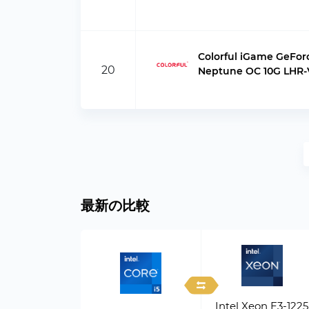
Colorful iGame GeFor
20
Neptune OC 10G LHR-
最新の比較
Intel Xeon E3-1225