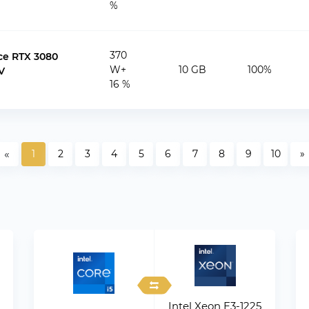
%
370
ce RTX 3080
W+
10 GB
100%
V
16 %
«
1
2
3
4
5
6
7
8
9
10
»
Intel Xeon E3-1225