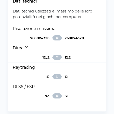
Dati tecnici
Dati tecnici utilizzati al massimo delle loro
potenzialità nei giochi per computer.
Risoluzione massima
7680x4320
7680x4320
DirectX
12_2
12.2
Raytracing
Sì
Sì
DLSS / FSR
No
Sì