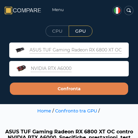
Menu
CPU
GPU
ASUS TUF Gaming Radeon RX 6800 XT OC
NVIDIA RTX A6000
Confronta
Home
/
Confronto tra GPU
/
ASUS TUF Gaming Radeon RX 6800 XT OC contro
NVIDIA RTX A6000. Specifiche, prestazioni, test