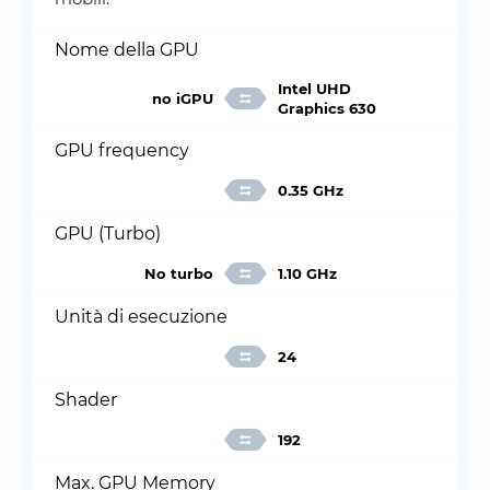
Nome della GPU
Intel UHD
no iGPU
Graphics 630
GPU frequency
0.35 GHz
GPU (Turbo)
No turbo
1.10 GHz
Unità di esecuzione
24
Shader
192
Max. GPU Memory