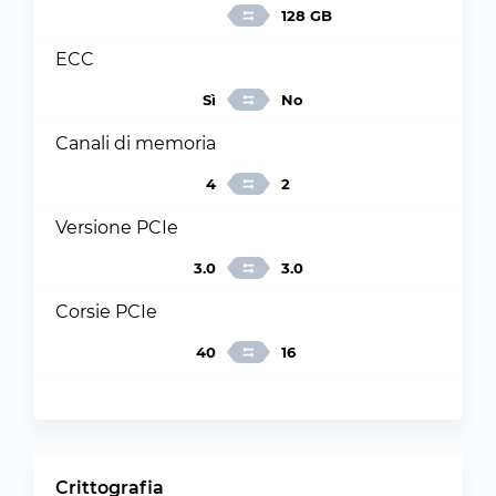
128 GB
ECC
Sì
No
Canali di memoria
4
2
Versione PCIe
3.0
3.0
Corsie PCIe
40
16
Crittografia