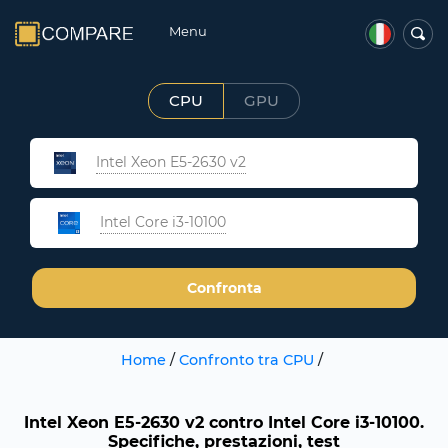
Menu
CPU
GPU
Intel Xeon E5-2630 v2
Intel Core i3-10100
Confronta
Home
/
Confronto tra CPU
/
Intel Xeon E5-2630 v2 contro Intel Core i3-10100.
Specifiche, prestazioni, test