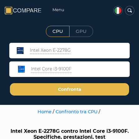
Menu
CPU
GPU
Intel Xeon E-2278G
Intel Core i3-9100F
Confronta
Home
/
Confronto tra CPU
/
Intel Xeon E-2278G contro Intel Core i3-9100F.
Specifiche, prestazioni, test