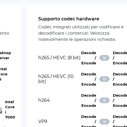
Supporto codec hardware
Codec integrati utilizzati per codificare e
mento
decodificare i contenuti. Velocizza
notevolmente le operazioni richieste.
sktop
Decode
Decod
h265 / HEVC (8 bit)
Server
/
/
Encode
Encod
ntel
Core
Decode
Decod
h265 / HEVC (10
5
/
/
bit)
Encode
Encod
Decode
Decod
h264
/
/
Intel
Encode
Encod
Core
0
i
Decode
Decod
7000
VP9
/
/
Encode
Encod