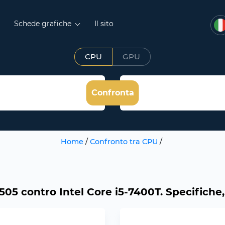
Schede grafiche
Il sito
CPU
GPU
Confronta
Home
/
Confronto tra CPU
/
505 contro Intel Core i5-7400T. Specifiche, 