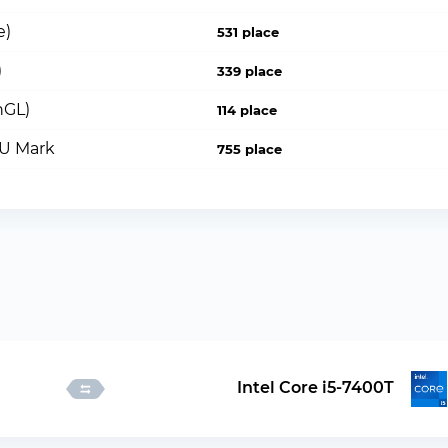
e)
531 place
)
339 place
nGL)
114 place
PU Mark
755 place
Intel Core i5-7400T