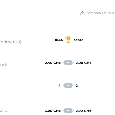
Segnala un bug
1044
score
riferimento)
2.40 GHz
2.00 GHz
lock
4
2
lock
3.00 GHz
2.90 GHz