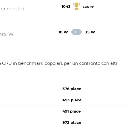
1043
score
riferimento)
10 W
35 W
re, W.
 CPU in benchmark popolari, per un confronto con altri
376 place
493 place
491 place
972 place