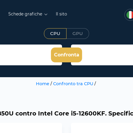
Schede grafiche
Il sito
CPU
GPU
Confronta
Home
/
Confronto tra CPU
/
0U contro Intel Core i5-12600KF. Specifich