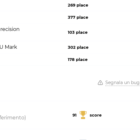
269 place
377 place
recision
103 place
PU Mark
302 place
178 place
Segnala un bug
91
score
riferimento)