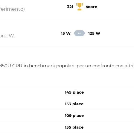
321
score
riferimento)
15 W
125 W
re, W.
50U CPU in benchmark popolari, per un confronto con altri
145 place
153 place
109 place
155 place