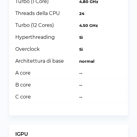
Turbo (1 Core)
4.80 GHz
Threads della CPU
24
Turbo (12 Cores)
4.50 GHz
Hyperthreading
Sì
Overclock
Sì
Architettura di base
normal
A core
--
B core
--
C core
--
IGPU