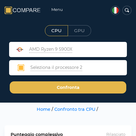
Menu
CPU
GPU
AMD Ryzen 9 5900X
Seleziona il processore 2
Confronta
Home
/
Confronto tra CPU
/
Punteggio complessivo
Rilasciato