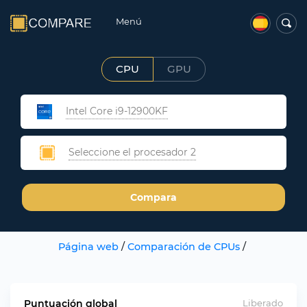
Menú
CPU
GPU
Intel Core i9-12900KF
Seleccione el procesador 2
Compara
Página web
/
Comparación de CPUs
/
Puntuación global
Liberado