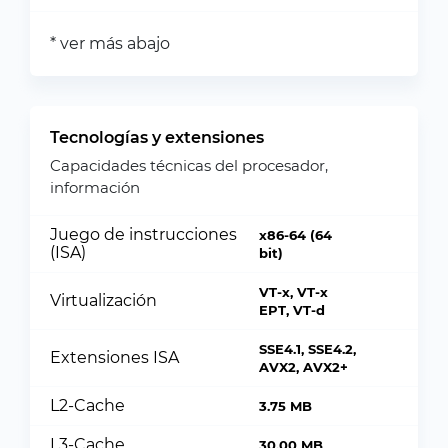
* ver más abajo
Tecnologías y extensiones
Capacidades técnicas del procesador,
información
Juego de instrucciones
x86-64 (64
(ISA)
bit)
VT-x, VT-x
Virtualización
EPT, VT-d
SSE4.1, SSE4.2,
Extensiones ISA
AVX2, AVX2+
L2-Cache
3.75 MB
L3-Cache
30.00 MB