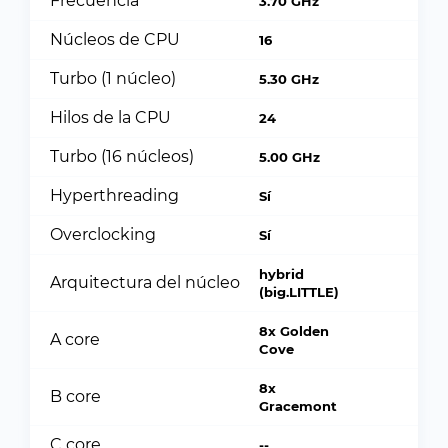
Frecuencia
3.70 GHz
Núcleos de CPU
16
Turbo (1 núcleo)
5.30 GHz
Hilos de la CPU
24
Turbo (16 núcleos)
5.00 GHz
Hyperthreading
Sí
Overclocking
Sí
hybrid
Arquitectura del núcleo
(big.LITTLE)
8x Golden
A core
Cove
8x
B core
Gracemont
C core
--