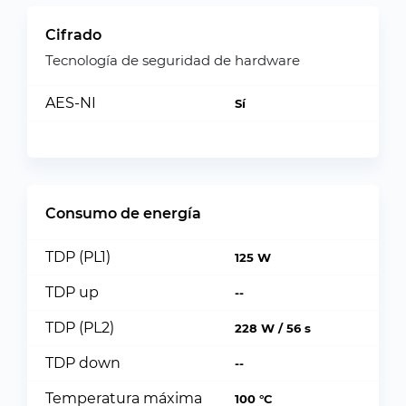
Cifrado
Tecnología de seguridad de hardware
AES-NI
Sí
Consumo de energía
TDP (PL1)
125 W
TDP up
--
TDP (PL2)
228 W / 56 s
TDP down
--
Temperatura máxima
100 °C