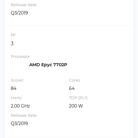
Release date
Q3/2019
№
3
Processor
AMD Epyc 7702P
Score1
Cores
84
64
Hertz
TDP (PL1)
2.00 GHz
200 W
Release date
Q3/2019