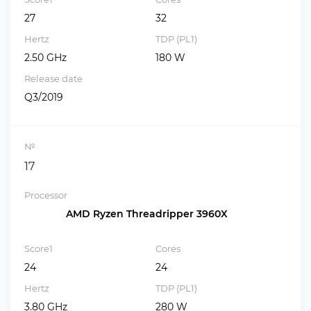
27
32
Hertz
TDP (PL1)
2.50 GHz
180 W
Release date
Q3/2019
№
17
Processor
AMD Ryzen Threadripper 3960X
Score1
Cores
24
24
Hertz
TDP (PL1)
3.80 GHz
280 W