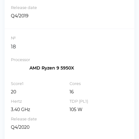
Release date
Q4/2019
№
18
Processor
AMD Ryzen 9 5950X
Score1
Cores
20
16
Hertz
TDP (PL1)
3.40 GHz
105 W
Release date
Q4/2020