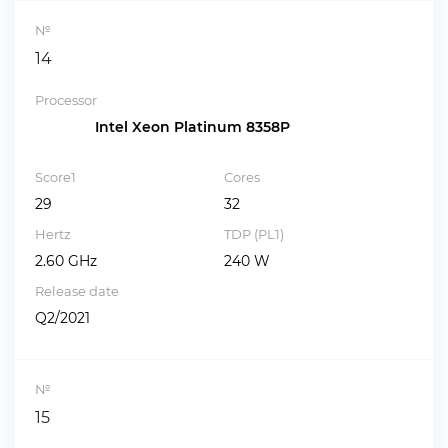
№
14
Processor
Intel Xeon Platinum 8358P
Score1
Cores
29
32
Hertz
TDP (PL1)
2.60 GHz
240 W
Release date
Q2/2021
№
15