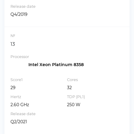
Release date
Q4/2019
№
13
Processor
Intel Xeon Platinum 8358
Score1
Cores
29
32
Hertz
TDP (PL1)
2.60 GHz
250 W
Release date
Q2/2021