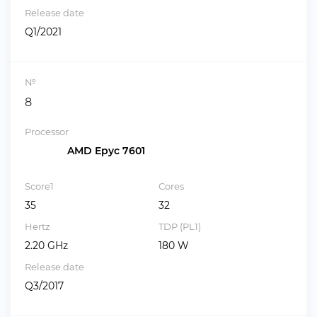
Release date
Q1/2021
№
8
Processor
AMD Epyc 7601
Score1
Cores
35
32
Hertz
TDP (PL1)
2.20 GHz
180 W
Release date
Q3/2017