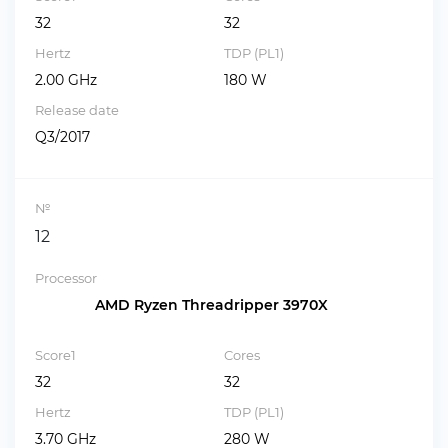
32
32
Hertz
TDP (PL1)
2.00 GHz
180 W
Release date
Q3/2017
№
12
Processor
AMD Ryzen Threadripper 3970X
Score1
Cores
32
32
Hertz
TDP (PL1)
3.70 GHz
280 W