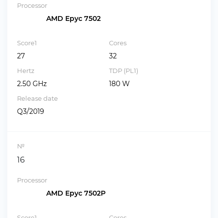
Processor
AMD Epyc 7502
Score1
Cores
27
32
Hertz
TDP (PL1)
2.50 GHz
180 W
Release date
Q3/2019
№
16
Processor
AMD Epyc 7502P
Score1
Cores