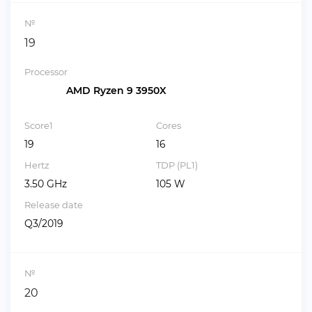
№
19
Processor
AMD Ryzen 9 3950X
Score1
Cores
19
16
Hertz
TDP (PL1)
3.50 GHz
105 W
Release date
Q3/2019
№
20