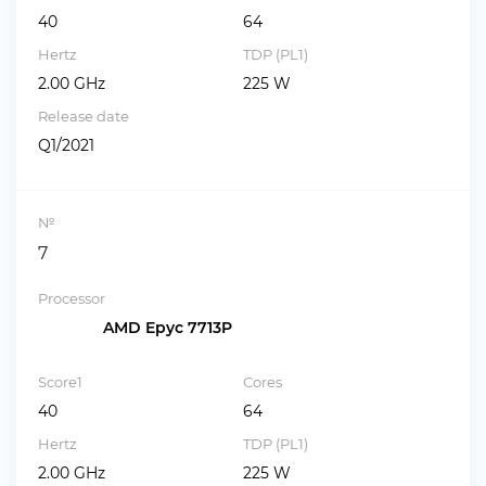
40
64
Hertz
TDP (PL1)
2.00 GHz
225 W
Release date
Q1/2021
№
7
Processor
AMD Epyc 7713P
Score1
Cores
40
64
Hertz
TDP (PL1)
2.00 GHz
225 W