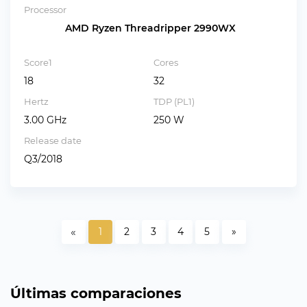
Processor
AMD Ryzen Threadripper 2990WX
Score1
Cores
18
32
Hertz
TDP (PL1)
3.00 GHz
250 W
Release date
Q3/2018
«
1
2
3
4
5
»
Últimas comparaciones