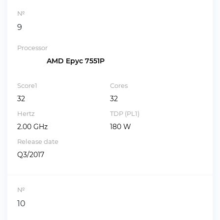
№
9
Processor
AMD Epyc 7551P
Score1
Cores
32
32
Hertz
TDP (PL1)
2.00 GHz
180 W
Release date
Q3/2017
№
10