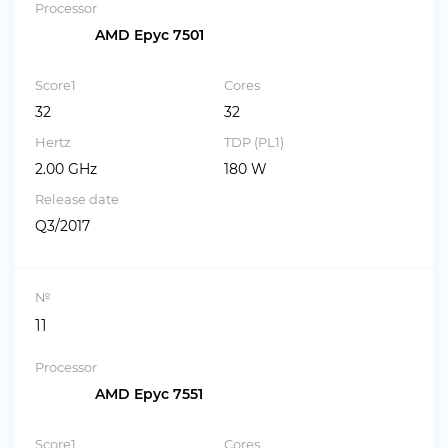
Processor
AMD Epyc 7501
Score1
Cores
32
32
Hertz
TDP (PL1)
2.00 GHz
180 W
Release date
Q3/2017
№
11
Processor
AMD Epyc 7551
Score1
Cores