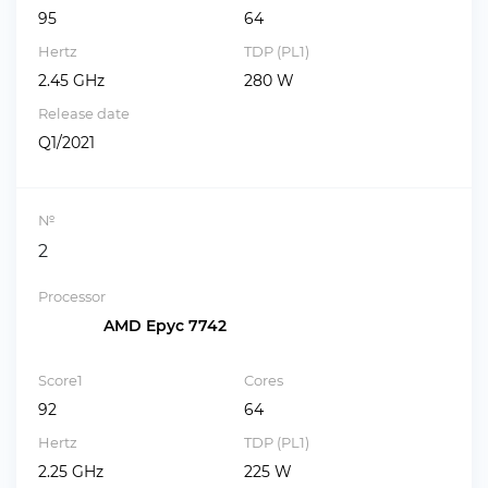
95
64
Hertz
TDP (PL1)
2.45 GHz
280 W
Release date
Q1/2021
№
2
Processor
AMD Epyc 7742
Score1
Cores
92
64
Hertz
TDP (PL1)
2.25 GHz
225 W