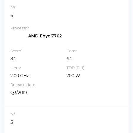
№
4
Processor
AMD Epyc 7702
Score1
Cores
84
64
Hertz
TDP (PL1)
2.00 GHz
200 W
Release date
Q3/2019
№
5