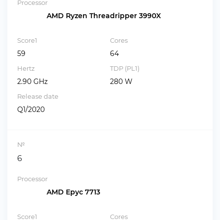
Processor
AMD Ryzen Threadripper 3990X
Score1
Cores
59
64
Hertz
TDP (PL1)
2.90 GHz
280 W
Release date
Q1/2020
№
6
Processor
AMD Epyc 7713
Score1
Cores