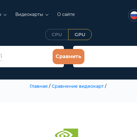
ы
Видеокарты
О сайте
CPU
GPU
i
Сравнить
Главная
/
Сравнение видеокарт
/