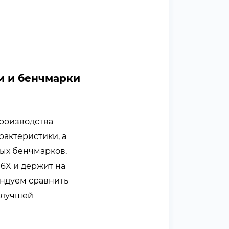
и и бенчмарки
производства
рактеристики, а
ных бенчмарков.
R6X и держит на
ендуем сравнить
 лучшей