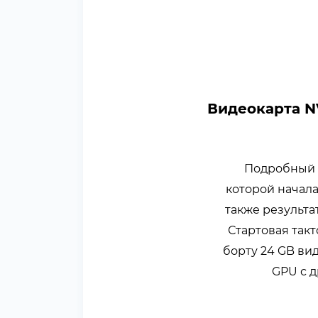
Видеокарта N
Подробный о
которой начала
также результа
Стартовая такт
борту 24 GB ви
GPU с 