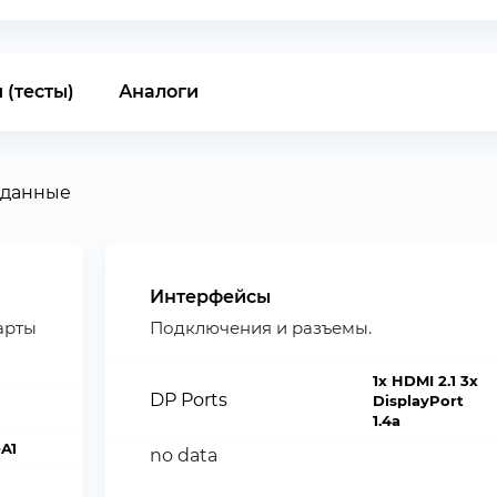
 (тесты)
Аналоги
 данные
Интерфейсы
арты
Подключения и разъемы.
1x HDMI 2.1 3x
DP Ports
DisplayPort
1.4a
A1
no data