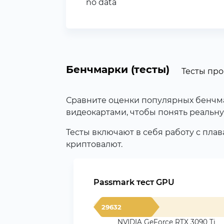
no data
Бенчмарки (тесты)
Тесты пр
Сравните оценки популярных бенчмар
видеокартами, чтобы понять реальну
Тесты включают в себя работу с пла
криптовалют.
Passmark тест GPU
29632
NVIDIA GeForce RTX 3090 Ti