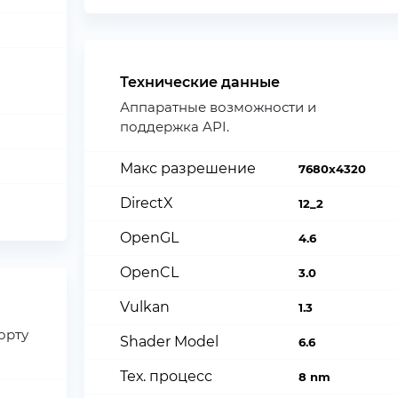
Технические данные
Аппаратные возможности и
поддержка API.
Макс разрешение
7680x4320
DirectX
12_2
OpenGL
4.6
OpenCL
3.0
Vulkan
1.3
орту
Shader Model
6.6
Тех. процесс
8 nm