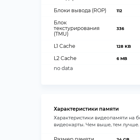
Блоки вывода (ROP)
112
Блок
текстурирования
336
(TMU)
L1 Cache
128 KB
L2 Cache
6 MB
no data
Характеристики памяти
Характеристики видеопамяти на б
видеокарты. Чем выше, тем лучше.
Размер памяти
24 GB