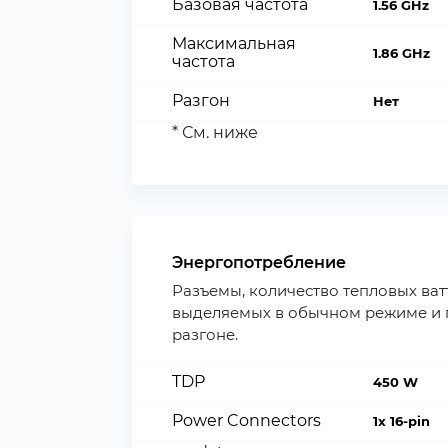
Базовая частота
1.56 GHz
Максимальная
1.86 GHz
частота
Разгон
Нет
* См. ниже
Энергопотребление
Разъемы, количество тепловых ват
выделяемых в обычном режиме и 
разгоне.
TDP
450 W
Power Connectors
1x 16-pin