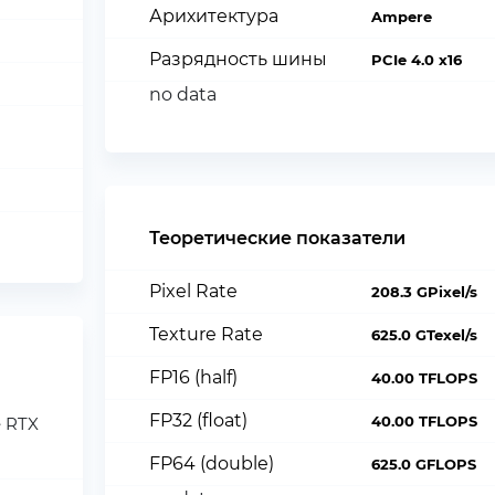
Арихитектура
Ampere
Разрядность шины
PCIe 4.0 x16
no data
Теоретические показатели
Pixel Rate
208.3 GPixel/s
Texture Rate
625.0 GTexel/s
FP16 (half)
40.00 TFLOPS
FP32 (float)
40.00 TFLOPS
e RTX
FP64 (double)
625.0 GFLOPS