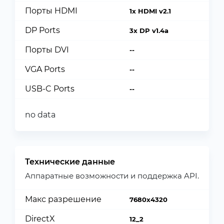
Порты HDMI
1x HDMI v2.1
DP Ports
3x DP v1.4a
Порты DVI
--
VGA Ports
--
USB-C Ports
--
no data
Технические данные
Аппаратные возможности и поддержка API.
Макс разрешение
7680x4320
DirectX
12_2