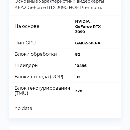
Основные характеристики видеокарты
KFA2 GeForce RTX 3090 HOF Premium.
NVIDIA
На основе
GeForce RTX
3090
Чип GPU
GA102-300-A1
Блоки обработки
82
Шейдеры
10496
Блоки вывода (ROP)
112
Блок текстурирования
328
(TMU)
no data