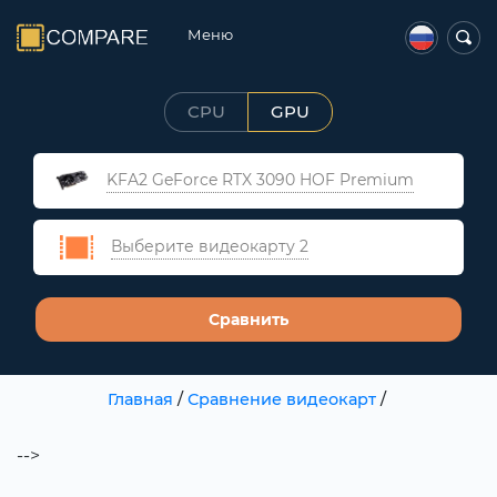
Меню
CPU
GPU
KFA2 GeForce RTX 3090 HOF Premium
Выберите видеокарту 2
Сравнить
Главная
/
Сравнение видеокарт
/
-->