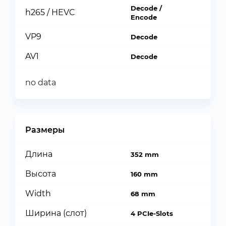
Decode /
h265 / HEVC
Encode
VP9
Decode
AV1
Decode
no data
Размеры
Длина
352 mm
Высота
160 mm
Width
68 mm
Ширина (слот)
4 PCIe-Slots