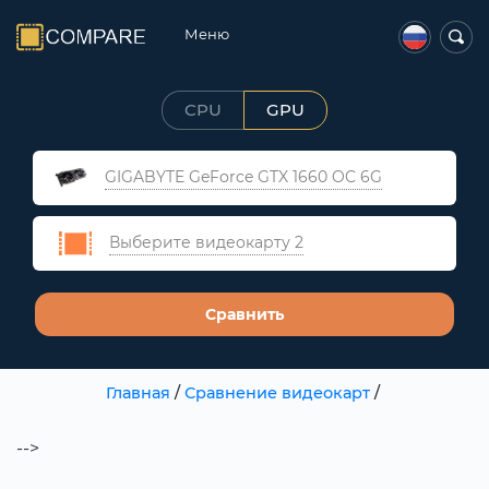
Меню
CPU
GPU
GIGABYTE GeForce GTX 1660 OC 6G
Выберите видеокарту 2
Сравнить
Главная
/
Сравнение видеокарт
/
-->