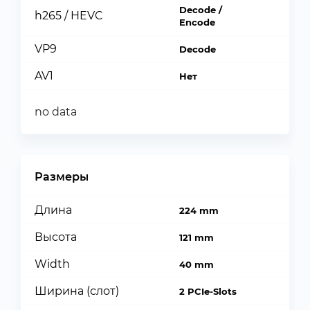
Decode /
h265 / HEVC
Encode
VP9
Decode
AV1
Нет
no data
Размеры
Длина
224 mm
Высота
121 mm
Width
40 mm
Ширина (слот)
2 PCIe-Slots