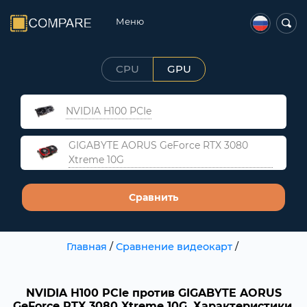
Меню
CPU
GPU
NVIDIA H100 PCIe
GIGABYTE AORUS GeForce RTX 3080
Xtreme 10G
Сравнить
Главная
/
Сравнение видеокарт
/
NVIDIA H100 PCIe против GIGABYTE AORUS
GeForce RTX 3080 Xtreme 10G. Характеристики,