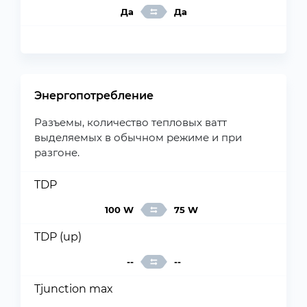
Да
Да
Энергопотребление
Разъемы, количество тепловых ватт
выделяемых в обычном режиме и при
разгоне.
TDP
100 W
75 W
TDP (up)
--
--
Tjunction max