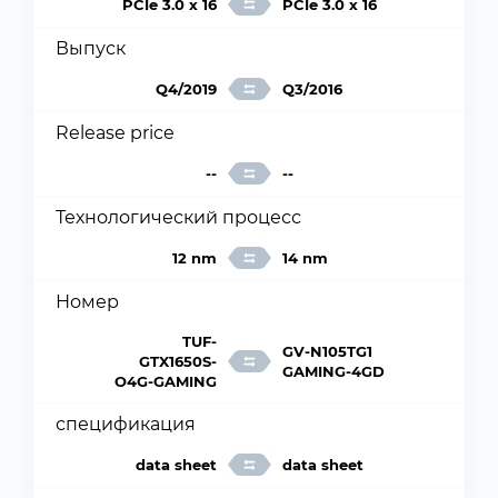
PCIe 3.0 x 16
PCIe 3.0 x 16
Выпуск
Q4/2019
Q3/2016
Release price
--
--
Технологический процесс
12 nm
14 nm
Номер
TUF-
GV-N105TG1
GTX1650S-
GAMING-4GD
O4G-GAMING
спецификация
data sheet
data sheet