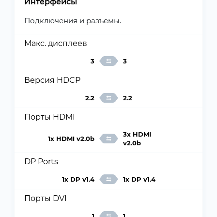
Интерфейсы
Подключения и разъемы.
Макс. дисплеев
3
3
Версия HDCP
2.2
2.2
Порты HDMI
3x HDMI
1x HDMI v2.0b
v2.0b
DP Ports
1x DP v1.4
1x DP v1.4
Порты DVI
1
1