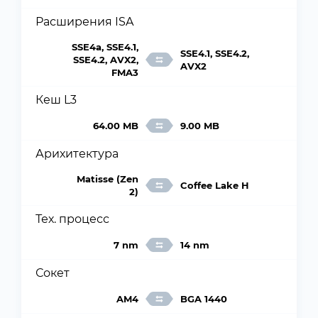
Расширения ISA
SSE4a, SSE4.1,
SSE4.1, SSE4.2,
SSE4.2, AVX2,
AVX2
FMA3
Кеш L3
64.00 MB
9.00 MB
Арихитектура
Matisse (Zen
Coffee Lake H
2)
Тех. процесс
7 nm
14 nm
Сокет
AM4
BGA 1440