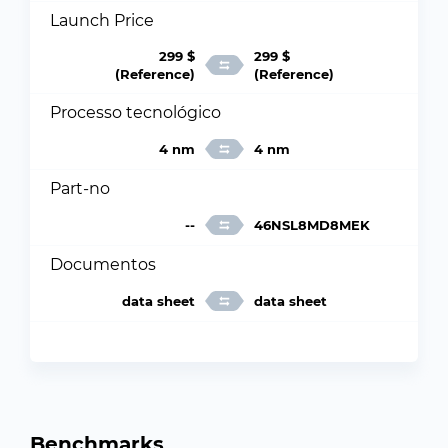
Launch Price
299 $
299 $
(Reference)
(Reference)
Processo tecnológico
4 nm
4 nm
Part-no
--
46NSL8MD8MEK
Documentos
data sheet
data sheet
Benchmarks