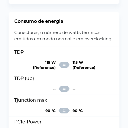
Consumo de energia
Conectores, o número de watts térmicos
emitidos em modo normal e em overclocking.
TDP
115 W
115 W
(Reference)
(Reference)
TDP (up)
--
--
Tjunction max
90 °C
90 °C
PCIe-Power